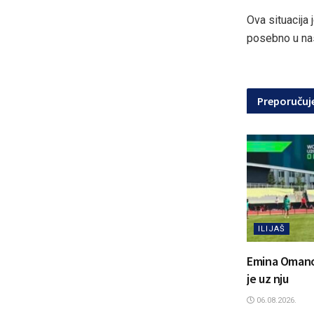
Ova situacija
posebno u na
Preporuču
ILIJAŠ
Emina Omanovi
je uz nju
06.08.2026.