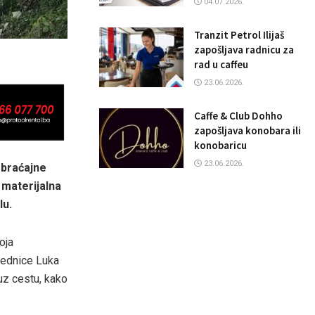
04.07.2026.
Tranzit Petrol Ilijaš
zapošljava radnicu za
rad u caffeu
23.06.2026.
Caffe & Club Dohho
zapošljava konobara ili
konobaricu
23.06.2026.
obraćajne
 materijalna
lu.
oja
jednice Luka
uz cestu, kako