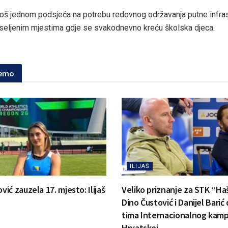
 još jednom podsjeća na potrebu redovnog održavanja putne infras
seljenim mjestima gdje se svakodnevno kreću školska djeca.
jemo
ILIJAŠ
ć zauzela 17. mjesto: Ilijaš
Veliko priznanje za STK “Ha
Dino Čustović i Danijel Barić
tima Internacionalnog kamp
Hrvatskoj