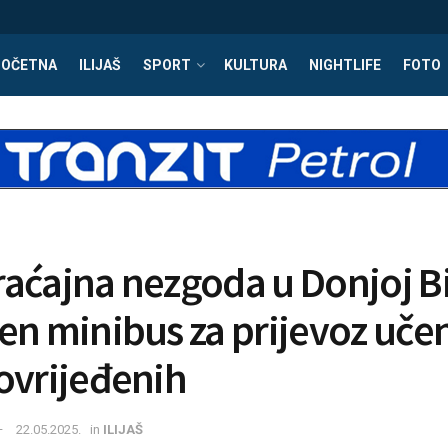
POČETNA
ILIJAŠ
SPORT
KULTURA
NIGHTLIFE
FOTO
aćajna nezgoda u Donjoj Bi
en minibus za prijevoz učen
ovrijeđenih
22.05.2025.
in
ILIJAŠ