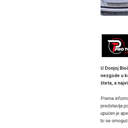
U Donjoj Bioč
nezgode u koj
šteta, a naj
Prema informa
predstavlja p
upućen je ape
bi se omogućil