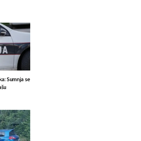
aka: Sumnja se
ašu