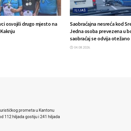
ILIJAŠ
ovci osvojili drugo mjesto na
Saobraćajna nesreća kod Sr
 Kaknju
Jedna osoba prevezena u bo
saobraćaj se odvija otežano
04.08.2026.
 turističkog prometa u Kantonu
d 112 hiljada gostiju i 241 hiljada