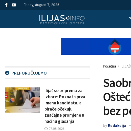
Friday, August 7, 2026
Početna
ILIJAŠ
PREPORUČUJEMO
Saobr
Ilijaš se priprema za
Ošteć
izbore: Poznata prva
imena kandidata, a
bez p
birače očekuju i
značajne promjene u
načinu glasanja
by
Redakcija
07.08.2026.