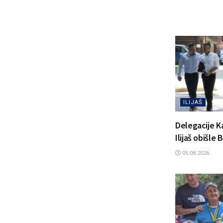
ILIJAŠ
Delegacije K
Ilijaš obišle
05.08.2026.