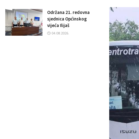
Održana 21. redovna
sjednica Općinskog
vijeća Ilijaš
04.08.2026.