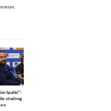
trukture,
šim Spahić”:
 dio stručnog
a u