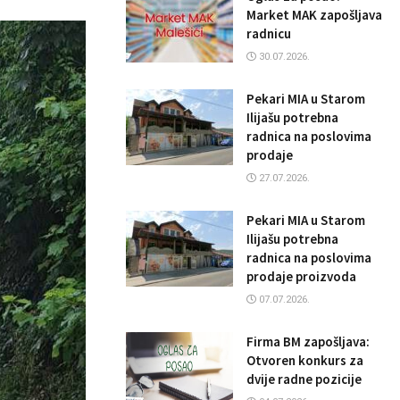
Market MAK zapošljava
radnicu
30.07.2026.
Pekari MIA u Starom
Ilijašu potrebna
radnica na poslovima
prodaje
27.07.2026.
Pekari MIA u Starom
Ilijašu potrebna
radnica na poslovima
prodaje proizvoda
07.07.2026.
Firma BM zapošljava:
Otvoren konkurs za
dvije radne pozicije