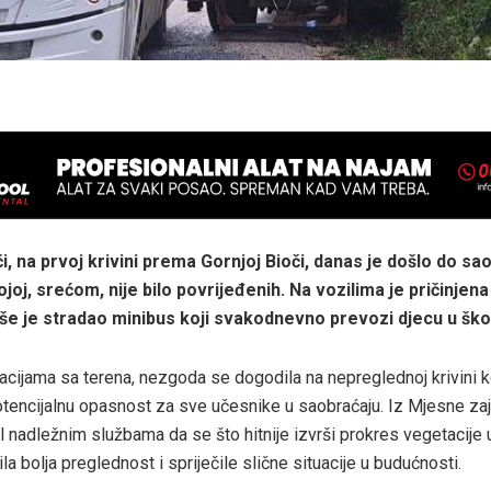
i, na prvoj krivini prema Gornjoj Bioči, danas je došlo do sa
oj, srećom, nije bilo povrijeđenih. Na vozilima je pričinjena
više je stradao minibus koji svakodnevno prevozi djecu u ško
cijama sa terena, nezgoda se dogodila na nepreglednoj krivini k
otencijalnu opasnost za sve učesnike u saobraćaju. Iz Mjesne za
l nadležnim službama da se što hitnije izvrši prokres vegetacije 
a bolja preglednost i spriječile slične situacije u budućnosti.