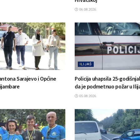
06.08.2026.
ILIJAŠ
antona Sarajevo i Općine
Policija uhapsila 25-godišnj
 Bijambare
da je podmetnuo požar u Ilij
05.08.2026.