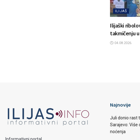
ILIJAŠ
Ilijaški ribol
takmičenju u
04.08.2026.
Najnovije
Juli donio rast
Sarajevo: Više o
noćenja
Informativni portal.