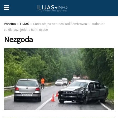
Početna
ILIJAŠ
Saobraćajna nesreća kod Semizovca: U sudaru tri
vozila povrijeđene četiri osobe
Nezgoda