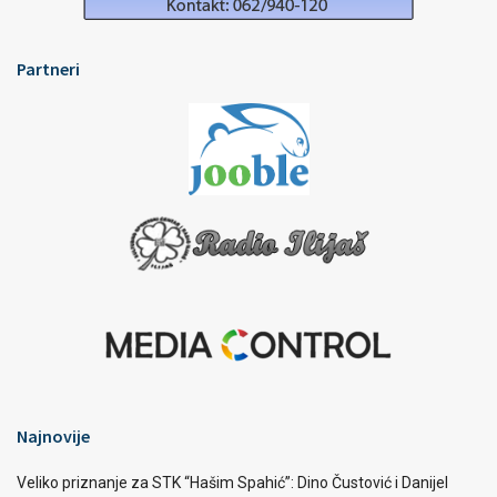
Partneri
Najnovije
Veliko priznanje za STK “Hašim Spahić”: Dino Čustović i Danijel