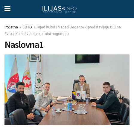
Početna
FOTO
Rijad Kubat i Vedad Beganović predstavljaju BiH na
Evropskom prvenstvu u mini nogometu
Naslovna1