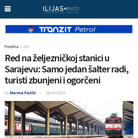
Početna
BIH
Red na željezničkoj stanici u
Sarajevu: Samo jedan šalter radi,
turisti zbunjeni i ogorčeni
by
Nerma Fazlić
28.05.2025.