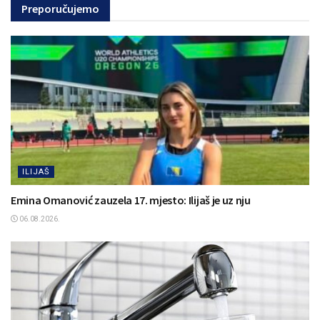
Preporučujemo
ILIJAŠ
Emina Omanović zauzela 17. mjesto: Ilijaš je uz nju
06.08.2026.