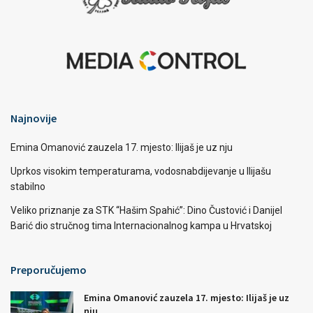
Najnovije
Emina Omanović zauzela 17. mjesto: Ilijaš je uz nju
Uprkos visokim temperaturama, vodosnabdijevanje u Ilijašu
stabilno
Veliko priznanje za STK “Hašim Spahić”: Dino Čustović i Danijel
Barić dio stručnog tima Internacionalnog kampa u Hrvatskoj
Preporučujemo
Emina Omanović zauzela 17. mjesto: Ilijaš je uz
nju