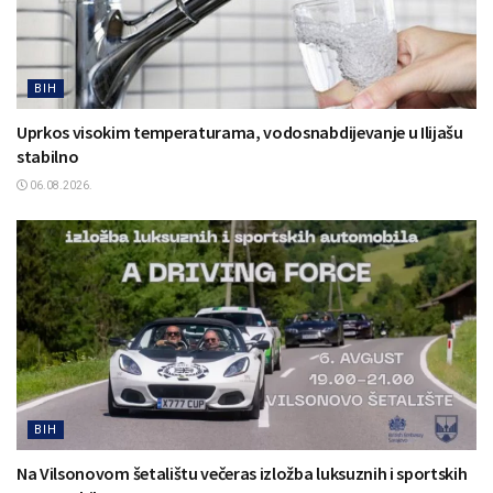
BIH
Uprkos visokim temperaturama, vodosnabdijevanje u Ilijašu
stabilno
06.08.2026.
BIH
Na Vilsonovom šetalištu večeras izložba luksuznih i sportskih