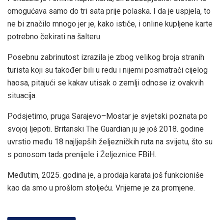
omogućava samo do tri sata prije polaska. I da je uspjela, to
ne bi značilo mnogo jer je, kako ističe, i online kupljene karte
potrebno čekirati na šalteru.
Posebnu zabrinutost izrazila je zbog velikog broja stranih
turista koji su također bili u redu i nijemi posmatrači cijelog
haosa, pitajući se kakav utisak o zemlji odnose iz ovakvih
situacija.
Podsjetimo, pruga Sarajevo–Mostar je svjetski poznata po
svojoj ljepoti. Britanski The Guardian ju je još 2018. godine
uvrstio među 18 najljepših željezničkih ruta na svijetu, što su
s ponosom tada prenijele i Željeznice FBiH.
Međutim, 2025. godina je, a prodaja karata još funkcioniše
kao da smo u prošlom stoljeću. Vrijeme je za promjene.