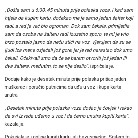
„Došla sam u 6:30, 45 minuta prije polaska voza, i kad sam
htjela da kupim kartu, dočekao me je samo jedan šalter koji
radi, a red je već bio ogroman. Dok sam čekala, primijetila
sam da osoba na šalteru radi izuzetno sporo, te mi je vrlo
brzo postalo jasno da neću stići na voz. Vjerujem da su se
ljudi iza mene osjećali još gore, jer je red narastao dok smo
čekali. Očekivali smo da će se barem otvoriti još jedan ili
dva šaltera, međutim, to se nije desilo“,
ispričala je.
Dodaje kako je desetak minuta prije polaska prišao jedan
muškarac i poručio putnicima da uđu u voz i kupe karte
unutra.
„Desetak minuta prije polaska voza došao je čovjek i rekao
da svi iz reda uđemo u voz i da ćemo unutra kupiti karte“
,
kazala je.
Pokušala je i online kupiti kartu, ali bezuspješno. Sistem to