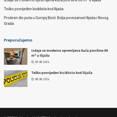
Izdaje se moderno opremljena kuća površine 60 m² u Ilijašu
Teško povrijeđen biciklista kod Ilijaša
Proširen dio puta u Gornjoj Bioči: Bolja povezanost Ilijaša i Novog
Grada
Preporučujemo
Izdaje se moderno opremljena kuća površine 60
m² u Ilijašu
09.08.2026.
Teško povrijeđen biciklista kod Ilijaša
08.08.2026.