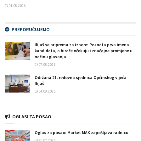
04.08.2026.
PREPORUČUJEMO
Ilijaš se priprema za izbore: Poznata prva imena
kandidata, a birače očekuju i značajne promjene u
načinu glasanja
07.08.2026.
Održana 21. redovna sjednica Općinskog vijeća
Ilijaš
04.08.2026.
OGLASI ZA POSAO
Oglas za posao: Market MAK zapošljava radnicu
30.07.2026.