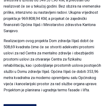
sredstva u iznosu od 549.531,96 KM, a preostali dio
realizovat će se u tekućoj godini. Bez obzira na vremenske
prilike, intenzivno su nastavljeni radovi. Ukupna vrijednost
projekta je 969.808,94 KM, a projekat će zajednički
finansirati Općina Ilijaš i Ministarstvo zdravstva Kantona
Sarajevo.
Realizacijom ovo
g projekta Dom zdravlja Ilijaš dobit će
508,69 kvadrata čime će se stvoriti adekvatni prostorni
uslovi za rad Centra za mentalno zdravlje i obezbijediti
prostorni uslovi za otvaranje Centra za fizikalnu
rehabilitaciju, kao i poboljšanje prostornih uslova postojećih
službi u Domu zdravlja Ilijaš. Općina Ilijaš će dobiti 353,96
metra kvadratna za moderno opremljenu salu Općinskog
vijeća i kancelarijski prostor za rad službe organa uprave.
Projektom je planirana i ugradnja termo fasade i lifta.