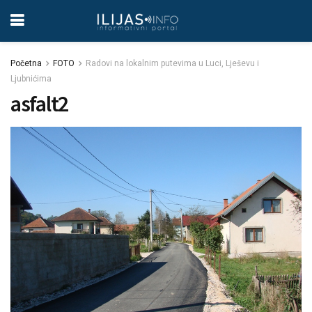
Početna
FOTO
Radovi na lokalnim putevima u Luci, Lješevu i
Ljubnićima
asfalt2