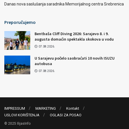
Danas nova saslušanja saradnika Memorijalnog centra Srebrenica
Preporučujemo
Bentbaša Cliff Diving 2026: Sarajevo 8. i 9.
augusta domaćin spektakla skokova u vodu
07.08.2026.
U Sarajevu počelo saobraćati 10 novih ISUZU
autobusa
07.08.2026.
IMPRESSUM
MARKETING
Kontakt
USLOVI KORIŠTENJA
OGLASI ZA POSAO
© 2025 IlijasInfo