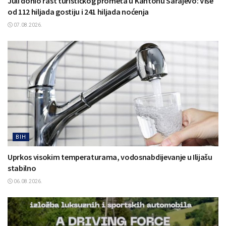
Juli donio rast turističkog prometa u Kantonu Sarajevo: Više
od 112 hiljada gostiju i 241 hiljada noćenja
07.08.2026.
BIH
Uprkos visokim temperaturama, vodosnabdijevanje u Ilijašu
stabilno
06.08.2026.