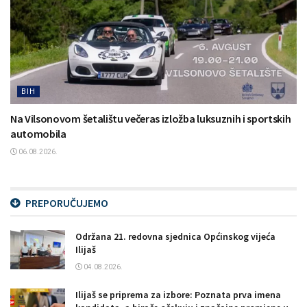
BIH
Na Vilsonovom šetalištu večeras izložba luksuznih i sportskih
automobila
06.08.2026.
PREPORUČUJEMO
Održana 21. redovna sjednica Općinskog vijeća
Ilijaš
04.08.2026.
Ilijaš se priprema za izbore: Poznata prva imena