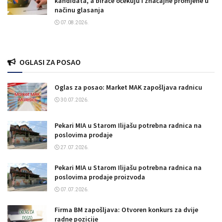
kandidata, a birače očekuju i značajne promjene u
načinu glasanja
07.08.2026.
OGLASI ZA POSAO
Oglas za posao: Market MAK zapošljava radnicu
30.07.2026.
Pekari MIA u Starom Ilijašu potrebna radnica na
poslovima prodaje
27.07.2026.
Pekari MIA u Starom Ilijašu potrebna radnica na
poslovima prodaje proizvoda
07.07.2026.
Firma BM zapošljava: Otvoren konkurs za dvije
radne pozicije