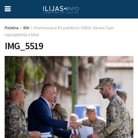
Početna
BIH
Promovisana 83 podoficira OSBiH, Sanela Čajić
najuspješnija u klasi
IMG_5519