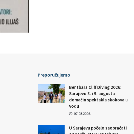
Preporučujemo
Bentbaša Cliff Diving 2026:
Sarajevo 8. i 9. augusta
domaćin spektakla skokova u
vodu
07.08.2026.
U Sarajevu počelo saobraćati