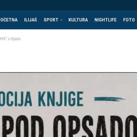
POČETNA
ILIJAŠ
SPORT
KULTURA
NIGHTLIFE
FOTO
5“ u Ilijašu