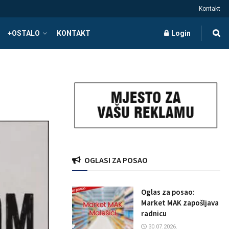
Kontakt
+OSTALO
KONTAKT
Login
OGLASI ZA POSAO
Oglas za posao:
Market MAK zapošljava
radnicu
30.07.2026.