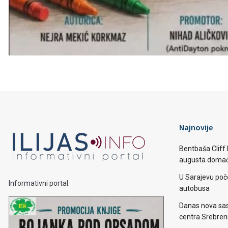
Najnovije
Bentbaša Cliff D
augusta domaći
U Sarajevu poč
Informativni portal.
autobusa
Danas nova sas
centra Srebren