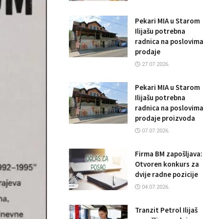
Pekari MIA u Starom
Ilijašu potrebna
radnica na poslovima
prodaje
27.07.2026.
Pekari MIA u Starom
Ilijašu potrebna
radnica na poslovima
prodaje proizvoda
07.07.2026.
Firma BM zapošljava:
Otvoren konkurs za
dvije radne pozicije
04.07.2026.
Tranzit Petrol Ilijaš