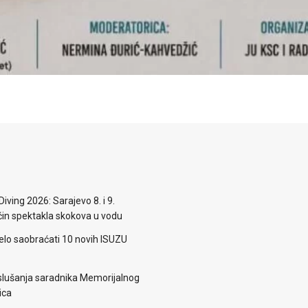
iving 2026: Sarajevo 8. i 9.
n spektakla skokova u vodu
elo saobraćati 10 novih ISUZU
lušanja saradnika Memorijalnog
ica