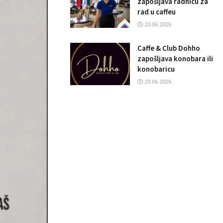
zapošljava radnicu za
rad u caffeu
23.06.2026.
Caffe & Club Dohho
zapošljava konobara ili
konobaricu
23.06.2026.