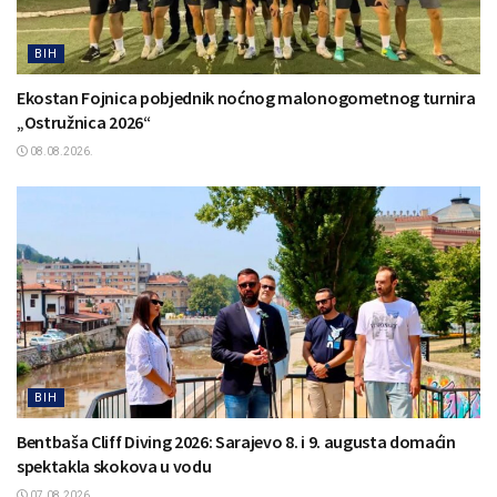
BIH
Ekostan Fojnica pobjednik noćnog malonogometnog turnira
„Ostružnica 2026“
08.08.2026.
BIH
Bentbaša Cliff Diving 2026: Sarajevo 8. i 9. augusta domaćin
spektakla skokova u vodu
07.08.2026.