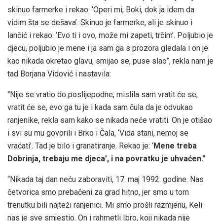
skinuo farmerke i rekao: ‘Operi mi, Boki, dok ja idem da
vidim šta se dešava’. Skinuo je farmerke, ali je skinuo i
lančić i rekao: ‘Evo ti i ovo, može mi zapeti, trčim’. Poljubio je
djecu, poljubio je mene i ja sam ga s prozora gledala i on je
kao nikada okretao glavu, smijao se, puse slao”, rekla nam je
tad Borjana Vidović i nastavila:
“Nije se vratio do poslijepodne, mislila sam vratit će se,
vratit će se, evo ga tu je i kada sam čula da je odvukao
ranjenike, rekla sam kako se nikada neće vratiti. On je otišao
i svi su mu govorili i Brko i Čala, ‘Vida stani, nemoj se
vraćati’. Tad je bilo i granatiranje. Rekao je: ‘
Mene treba
Dobrinja, trebaju me djeca’, i na povratku je uhvaćen.”
“Nikada taj dan neću zaboraviti, 17. maj 1992. godine. Nas
četvorica smo prebačeni za grad hitno, jer smo u tom
trenutku bili najteži ranjenici. Mi smo prošli razmjenu, Keli
nas je sve smjestio. On i rahmetli Ibro, koji nikada nije