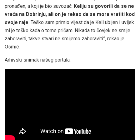
pronađen, a koji je bio suvozač.
Keliju su govorili da se ne
vraća na Dobrinju, ali on je rekao da se mora vratiti kod
svoje raje
. Teško sam primio vijest da je Keli ubijen i uvijek
mi je teško kada o tome pričam. Nikada to čovjek ne smije
zaboraviti, takve stvari ne smijemo zaboraviti”, rekao je
Osmić.
Arhivski snimak našeg portala: