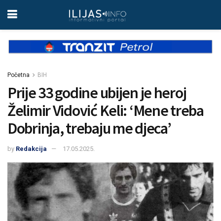
Početna
BIH
Prije 33 godine ubijen je heroj
Želimir Vidović Keli: ‘Mene treba
Dobrinja, trebaju me djeca’
by
Redakcija
17.05.2025.