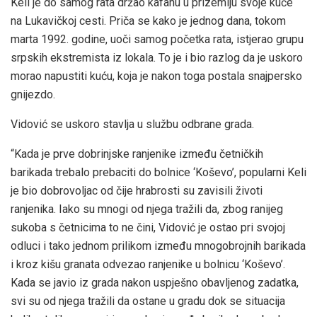
Keli je do samog rata držao kafanu u prizemlju svoje kuće
na Lukavičkoj cesti. Priča se kako je jednog dana, tokom
marta 1992. godine, uoči samog početka rata, istjerao grupu
srpskih ekstremista iz lokala. To je i bio razlog da je uskoro
morao napustiti kuću, koja je nakon toga postala snajpersko
gnijezdo.
Vidović se uskoro stavlja u službu odbrane grada.
“Kada je prve dobrinjske ranjenike između četničkih
barikada trebalo prebaciti do bolnice ‘Koševo’, popularni Keli
je bio dobrovoljac od čije hrabrosti su zavisili životi
ranjenika. Iako su mnogi od njega tražili da, zbog ranijeg
sukoba s četnicima to ne čini, Vidović je ostao pri svojoj
odluci i tako jednom prilikom između mnogobrojnih barikada
i kroz kišu granata odvezao ranjenike u bolnicu ‘Koševo’.
Kada se javio iz grada nakon uspješno obavljenog zadatka,
svi su od njega tražili da ostane u gradu dok se situacija