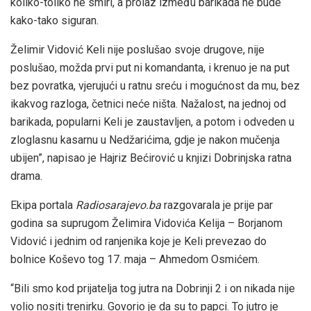
koliko-toliko ne smiri, a prolaz između barikada ne bude
kako-tako siguran.
Želimir Vidović Keli nije poslušao svoje drugove, nije
poslušao, možda prvi put ni komandanta, i krenuo je na put
bez povratka, vjerujući u ratnu sreću i mogućnost da mu, bez
ikakvog razloga, četnici neće ništa. Nažalost, na jednoj od
barikada, popularni Keli je zaustavljen, a potom i odveden u
zloglasnu kasarnu u Nedžarićima, gdje je nakon mučenja
ubijen”, napisao je Hajriz Bećirović u knjizi Dobrinjska ratna
drama.
Ekipa portala
Radiosarajevo.ba
razgovarala je prije par
godina sa suprugom Želimira Vidovića Kelija – Borjanom
Vidović i jednim od ranjenika koje je Keli prevezao do
bolnice Koševo tog 17. maja – Ahmedom Osmićem.
“Bili smo kod prijatelja tog jutra na Dobrinji 2 i on nikada nije
volio nositi trenirku. Govorio je da su to papci. To jutro je