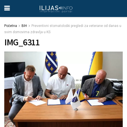
Početna
BIH
Preventivni stomatološki pregledi za veterane od danas u
svim domovima zdravlja u KS
IMG_6311