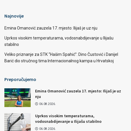
Najnovije
Emina Omanović zauzela 17. mjesto: Ilijaš je uz nju
Uprkos visokim temperaturama, vodosnabdijevanje u Ilijašu
stabilno
Veliko priznanje za STK “Hašim Spahić”: Dino Čustović i Danijel
Barić dio stručnog tima Internacionalnog kampa u Hrvatskoj
Preporučujemo
Emina Omanović zauzela 17. mjesto: Ilijaš je uz
nju
06.08.2026.
Uprkos visokim temperaturama,
vodosnabdijevanje u Ilijašu stabilno
06.08.2026.