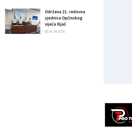
Održana 21. redovna
sjednica Općinskog
vijeća Ilijaš
04.08.2026.