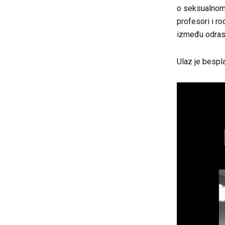
o seksualnom 
profesori i ro
između odrasl
Ulaz je bespla