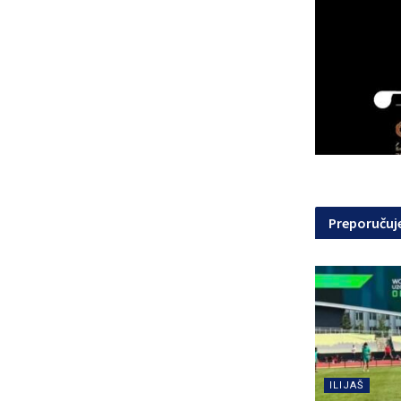
Preporuču
ILIJAŠ