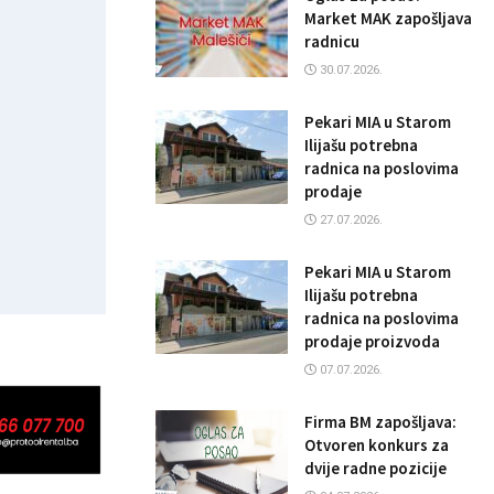
Market MAK zapošljava
radnicu
30.07.2026.
Pekari MIA u Starom
Ilijašu potrebna
radnica na poslovima
prodaje
27.07.2026.
Pekari MIA u Starom
Ilijašu potrebna
radnica na poslovima
prodaje proizvoda
07.07.2026.
Firma BM zapošljava:
Otvoren konkurs za
dvije radne pozicije