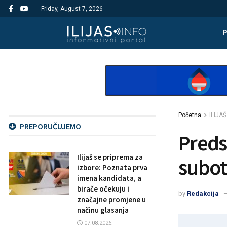
Friday, August 7, 2026
Početna
ILIJAŠ
PREPORUČUJEMO
Preds
Ilijaš se priprema za
subotu
izbore: Poznata prva
imena kandidata, a
birače očekuju i
by
Redakcija
značajne promjene u
načinu glasanja
07.08.2026.