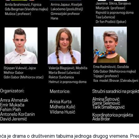
eća je drama o društvenim tabuima jednoga drugog vremena. Pre