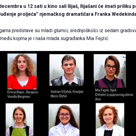
ecembra u 12 sati u kino sali Ilijaš, Ilijašani će imati priliku 
Buđenje proljeća” njemačkog dramatičara Franka Wedekinda
gama predstave su mladi glumci, srednjoškolci iz sedam gradov
među kojima je i naša mlada sugrađanka Mia Fejzić.