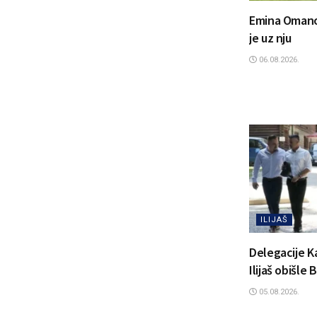
Emina Omanovi
je uz nju
06.08.2026.
ILIJAŠ
Delegacije K
Ilijaš obišle
05.08.2026.