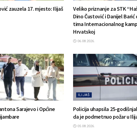
ć zauzela 17. mjesto: Ilijaš
Veliko priznanje za STK “Ha
Dino Čustović i Danijel Barić
tima Internacionalnog kamp
Hrvatskoj
06.08.2026.
ILIJAŠ
antona Sarajevo i Općine
Policija uhapsila 25-godišnj
 Bijambare
da je podmetnuo požar u Ilij
05.08.2026.