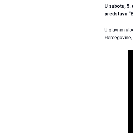
U subotu, 5. d
predstavu “
U glavnim ulo
Hercegovine, 