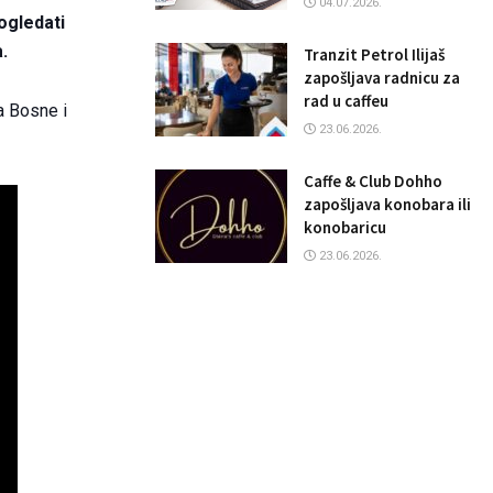
04.07.2026.
pogledati
.
Tranzit Petrol Ilijaš
zapošljava radnicu za
rad u caffeu
a Bosne i
23.06.2026.
Caffe & Club Dohho
zapošljava konobara ili
konobaricu
23.06.2026.