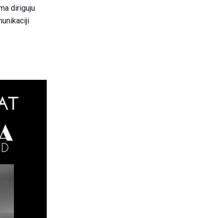
ma diriguju
munikaciji