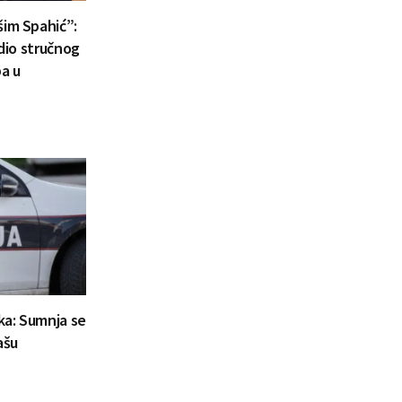
šim Spahić”:
 dio stručnog
a u
aka: Sumnja se
ašu