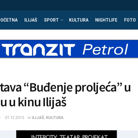
POČETNA
ILIJAŠ
SPORT
KULTURA
NIGHTLIFE
FOTO
tava “Buđenje proljeća” u
 u kinu Ilijaš
01.12.2015.
in
ILIJAŠ
,
KULTURA