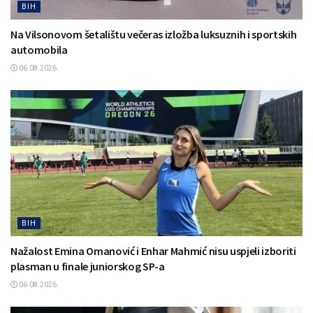
BIH
Na Vilsonovom šetalištu večeras izložba luksuznih i sportskih
automobila
06.08.2026.
BIH
Nažalost Emina Omanović i Enhar Mahmić nisu uspjeli izboriti
plasman u finale juniorskog SP-a
06.08.2026.