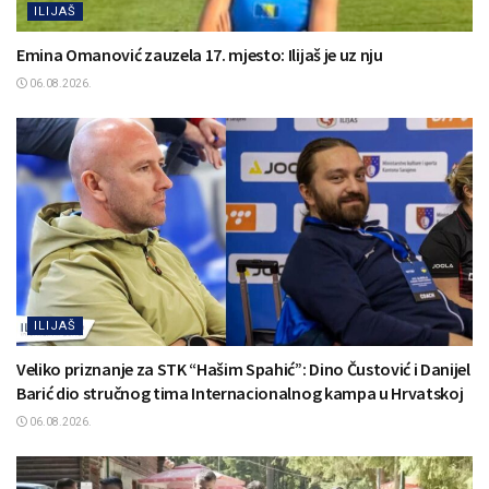
ILIJAŠ
Emina Omanović zauzela 17. mjesto: Ilijaš je uz nju
06.08.2026.
ILIJAŠ
Veliko priznanje za STK “Hašim Spahić”: Dino Čustović i Danijel
Barić dio stručnog tima Internacionalnog kampa u Hrvatskoj
06.08.2026.