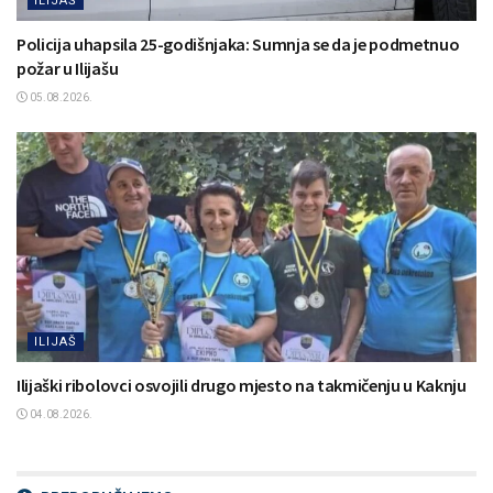
ILIJAŠ
Policija uhapsila 25-godišnjaka: Sumnja se da je podmetnuo
požar u Ilijašu
05.08.2026.
ILIJAŠ
Ilijaški ribolovci osvojili drugo mjesto na takmičenju u Kaknju
04.08.2026.