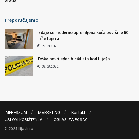
Grada
Preporučujemo
Izdaje se moderno opremljena kuća površine 60
m² u Ilijašu
09.08.2026.
Teško povrijeđen biciklista kod Ilijaša
08.08.2026.
IMPRESSUM
MARKETING
Kontakt
USLOVI KORIŠTENJA
OGLASI ZA POSAO
© 2025 IlijasInfo