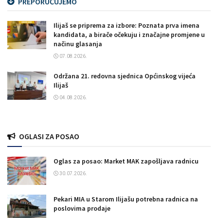
PREPORUČUJEMO
Ilijaš se priprema za izbore: Poznata prva imena
kandidata, a birače očekuju i značajne promjene u
načinu glasanja
07.08.2026.
Održana 21. redovna sjednica Općinskog vijeća
Ilijaš
04.08.2026.
OGLASI ZA POSAO
Oglas za posao: Market MAK zapošljava radnicu
30.07.2026.
Pekari MIA u Starom Ilijašu potrebna radnica na
poslovima prodaje