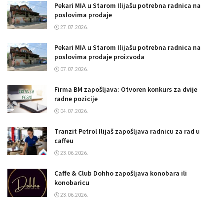
Pekari MIA u Starom Ilijašu potrebna radnica na
poslovima prodaje
27.07.2026.
Pekari MIA u Starom Ilijašu potrebna radnica na
poslovima prodaje proizvoda
07.07.2026.
Firma BM zapošljava: Otvoren konkurs za dvije
radne pozicije
04.07.2026.
Tranzit Petrol Ilijaš zapošljava radnicu za rad u
caffeu
23.06.2026.
Caffe & Club Dohho zapošljava konobara ili
konobaricu
23.06.2026.