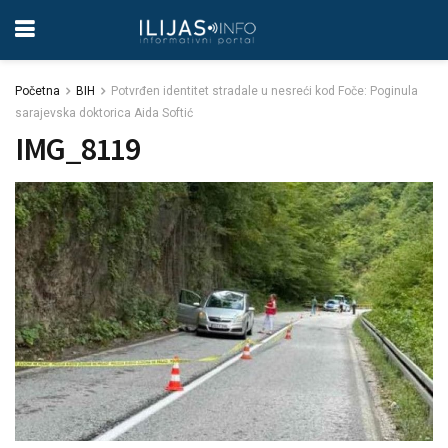
Početna
BIH
Potvrđen identitet stradale u nesreći kod Foče: Poginula
sarajevska doktorica Aida Softić
IMG_8119