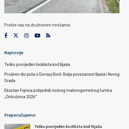
Pratite nas na društvenim mrežama:
Najnovije
Teško povrijeđen biciklista kod Ilijaša
Proširen dio puta u Gornjoj Bioči: Bolja povezanost Ilijaša i Novog
Grada
Ekostan Fojnica pobjednik noćnog malonogometnog turnira
„Ostružnica 2026“
Preporučujemo
Teško povrijeđen biciklista kod Ilijaša