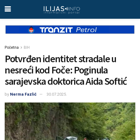
Početna
BIH
Potvrđen identitet stradale u
nesreći kod Foče: Poginula
sarajevska doktorica Aida Softić
by
Nerma Fazlić
30.07.2025.