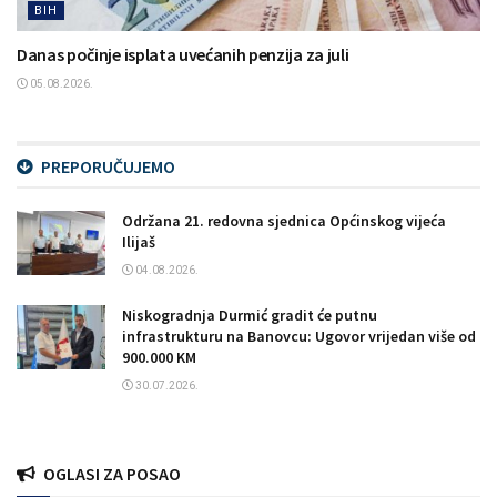
BIH
Danas počinje isplata uvećanih penzija za juli
05.08.2026.
PREPORUČUJEMO
Održana 21. redovna sjednica Općinskog vijeća
Ilijaš
04.08.2026.
Niskogradnja Durmić gradit će putnu
infrastrukturu na Banovcu: Ugovor vrijedan više od
900.000 KM
30.07.2026.
OGLASI ZA POSAO