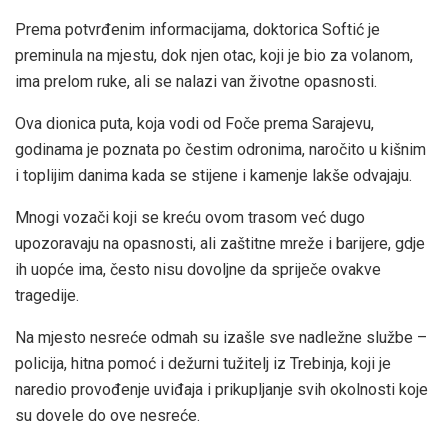
Prema potvrđenim informacijama, doktorica Softić je
preminula na mjestu, dok njen otac, koji je bio za volanom,
ima prelom ruke, ali se nalazi van životne opasnosti.
Ova dionica puta, koja vodi od Foče prema Sarajevu,
godinama je poznata po čestim odronima, naročito u kišnim
i toplijim danima kada se stijene i kamenje lakše odvajaju.
Mnogi vozači koji se kreću ovom trasom već dugo
upozoravaju na opasnosti, ali zaštitne mreže i barijere, gdje
ih uopće ima, često nisu dovoljne da spriječe ovakve
tragedije.
Na mjesto nesreće odmah su izašle sve nadležne službe –
policija, hitna pomoć i dežurni tužitelj iz Trebinja, koji je
naredio provođenje uviđaja i prikupljanje svih okolnosti koje
su dovele do ove nesreće.