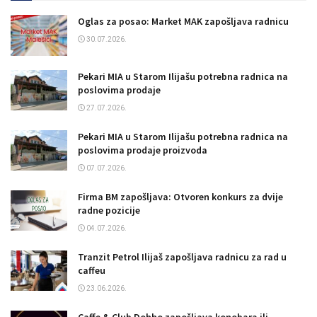
Oglas za posao: Market MAK zapošljava radnicu
30.07.2026.
Pekari MIA u Starom Ilijašu potrebna radnica na
poslovima prodaje
27.07.2026.
Pekari MIA u Starom Ilijašu potrebna radnica na
poslovima prodaje proizvoda
07.07.2026.
Firma BM zapošljava: Otvoren konkurs za dvije
radne pozicije
04.07.2026.
Tranzit Petrol Ilijaš zapošljava radnicu za rad u
caffeu
23.06.2026.
Caffe & Club Dohho zapošljava konobara ili