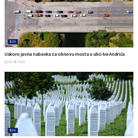
BIH
Uskoro javna nabavka za obnovu mosta u ulici Ive Andrića
05.08.2026.
BIH