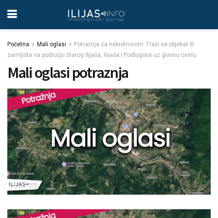
Početna
Mali oglasi
Potražnja za nekretninom: Traži se objekat ili
zemljište na području Starog Ilijaša, Ilijaša i Podlugova uz glavnu cestu
Mali oglasi potraznja