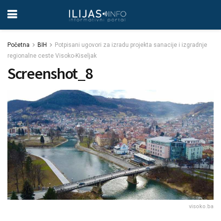
Početna
BIH
Potpisani ugovori za izradu projekta sanacije i izgradnje
regionalne ceste Visoko-Kiseljak
Screenshot_8
visoko.ba