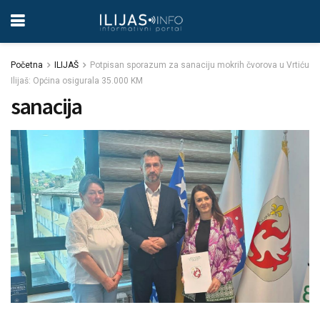
Početna
ILIJAŠ
Potpisan sporazum za sanaciju mokrih čvorova u Vrtiću
Ilijaš: Općina osigurala 35.000 KM
sanacija