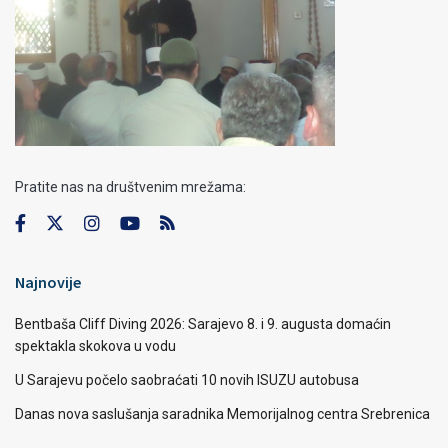
Pratite nas na društvenim mrežama:
Najnovije
Bentbaša Cliff Diving 2026: Sarajevo 8. i 9. augusta domaćin
spektakla skokova u vodu
U Sarajevu počelo saobraćati 10 novih ISUZU autobusa
Danas nova saslušanja saradnika Memorijalnog centra Srebrenica