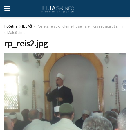
Početna
ILIJAŠ
Posjeta reisu-ul-uleme Huseina ef. Kavazovića džamiji
u Malešićima
rp_reis2.jpg