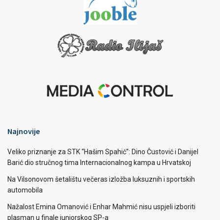
Najnovije
Veliko priznanje za STK “Hašim Spahić”: Dino Čustović i Danijel
Barić dio stručnog tima Internacionalnog kampa u Hrvatskoj
Na Vilsonovom šetalištu večeras izložba luksuznih i sportskih
automobila
Nažalost Emina Omanović i Enhar Mahmić nisu uspjeli izboriti
plasman u finale juniorskog SP-a