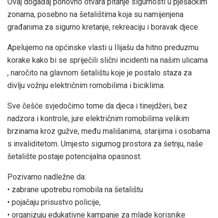
Ovaj događaj ponovno otvara pitanje sigurnosti u pješačkim
zonama, posebno na šetalištima koja su namijenjena
građanima za sigurno kretanje, rekreaciju i boravak djece.
Apelujemo na općinske vlasti u Ilijašu da hitno preduzmu
korake kako bi se spriječili slični incidenti na našim ulicama
, naročito na glavnom šetalištu koje je postalo staza za
divlju vožnju električnim romobilima i biciklima.
Sve češće svjedočimo tome da djeca i tinejdžeri, bez
nadzora i kontrole, jure električnim romobilima velikim
brzinama kroz gužve, među mališanima, starijima i osobama
s invaliditetom. Umjesto sigurnog prostora za šetnju, naše
šetalište postaje potencijalna opasnost.
Pozivamo nadležne da:
• zabrane upotrebu romobila na šetalištu
• pojačaju prisustvo policije,
• organizuju edukativne kampanje za mlade korisnike