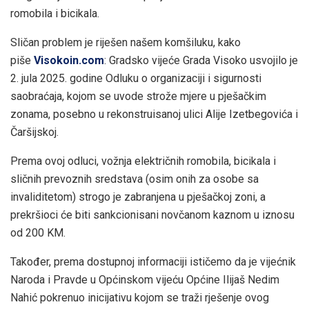
romobila i bicikala.
Sličan problem je riješen našem komšiluku, kako
piše
Visokoin.com
: Gradsko vijeće Grada Visoko usvojilo je
2. jula 2025. godine Odluku o organizaciji i sigurnosti
saobraćaja, kojom se uvode strože mjere u pješačkim
zonama, posebno u rekonstruisanoj ulici Alije Izetbegovića i
Čaršijskoj.
Prema ovoj odluci, vožnja električnih romobila, bicikala i
sličnih prevoznih sredstava (osim onih za osobe sa
invaliditetom) strogo je zabranjena u pješačkoj zoni, a
prekršioci će biti sankcionisani novčanom kaznom u iznosu
od 200 KM.
Također, prema dostupnoj informaciji ističemo da je vijećnik
Naroda i Pravde u Općinskom vijeću Općine Ilijaš Nedim
Nahić pokrenuo inicijativu kojom se traži rješenje ovog