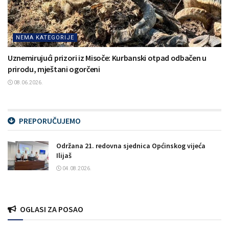
NEMA KATEGORIJE
Uznemirujući prizori iz Misoče: Kurbanski otpad odbačen u
prirodu, mještani ogorčeni
08.06.2026.
PREPORUČUJEMO
Održana 21. redovna sjednica Općinskog vijeća
Ilijaš
04.08.2026.
OGLASI ZA POSAO