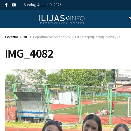
Sunday, August 9, 2026
Početna
BIH
Pojedinačno prvenstvo BiH u kategoriji stariji pioniri/ke
IMG_4082