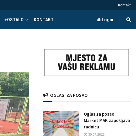
Kontakt
+OSTALO
KONTAKT
Login
OGLASI ZA POSAO
Oglas za posao:
Market MAK zapošljava
radnicu
30.07.2026.