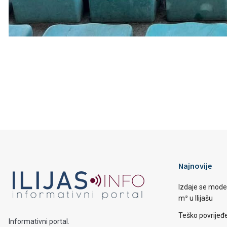
Najnovije
Izdaje se mode
m² u Ilijašu
Teško povrijeđen
Informativni portal.