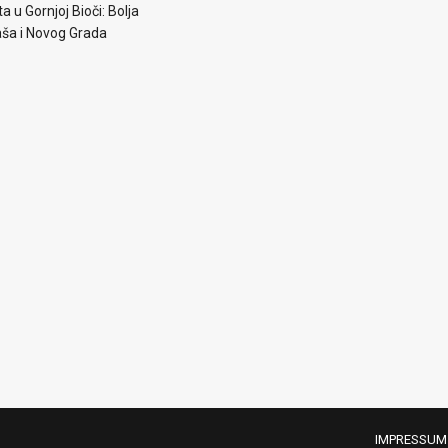
a u Gornjoj Bioči: Bolja
aša i Novog Grada
IMPRESSUM