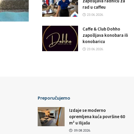
zapošljava radnicu za
rad u caffeu
23.06.2026.
Caffe & Club Dohho
zapošljava konobara ili
konobaricu
23.06.2026.
Preporučujemo
Izdaje se moderno
opremljena kuća površine 60
m² u Ilijašu
09.08.2026.