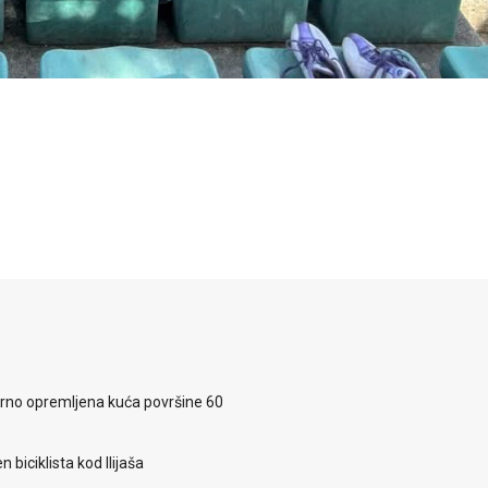
rno opremljena kuća površine 60
 biciklista kod Ilijaša