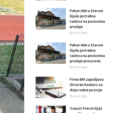
Pekari MIA u Starom
Ilijašu potrebna
radnica na poslovima
prodaje
27.07.2026.
Pekari MIA u Starom
Ilijašu potrebna
radnica na poslovima
prodaje proizvoda
07.07.2026.
Firma BM zapošljava:
Otvoren konkurs za
dvije radne pozicije
04.07.2026.
Tranzit Petrol Ilijaš