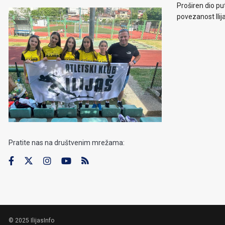
Proširen dio put
povezanost Ilij
Pratite nas na društvenim mrežama:
© 2025 IlijasInfo