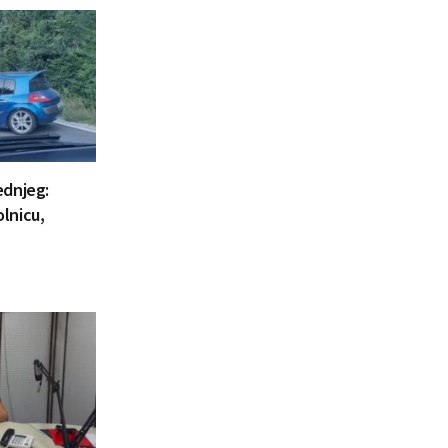
ednjeg:
lnicu,