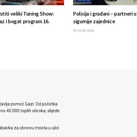
titi veliki Tuning Show:
Policija i građani – partneri u
az i bogat program 16.
sigurnije zajednice
03.08.2026.
avlja pomoć Gazi: Od početka
eno 40.000 toplih obroka, slijede
abavka za obnovu mosta u ulici