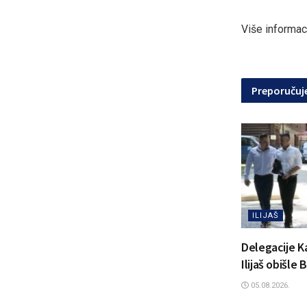
Više informac
Preporuču
ILIJAŠ
Delegacije K
Ilijaš obišle
05.08.2026.