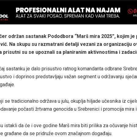
učer održan sastanak Pododbora “Marš mira 2025”, kojim je
vić. Na skupu su razmatrani detalji vezani za organizaciju 
a prisutni su se upoznali sa planiranim aktivnostima i zadac
aj sastanku je dalo prisustvo ratnog komandanta odbrane Srebr
skustvo i doprinos predstavljaju važan segment u održavanju sjeća
ogađaje.
oji se tradicionalno održava u julu, okuplja hiljade učesnika iz cijel
 odavanje počasti žrtvama genocida u Srebrenici i promocija mira i 
u istakli da će i ove godine Marš mira biti prilika za očuvanje hist
ve građane da se pridruže ovom značajnom događaju.