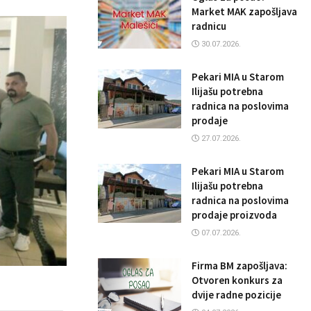
Market MAK zapošljava
radnicu
30.07.2026.
Pekari MIA u Starom
Ilijašu potrebna
radnica na poslovima
prodaje
27.07.2026.
Pekari MIA u Starom
Ilijašu potrebna
radnica na poslovima
prodaje proizvoda
07.07.2026.
Firma BM zapošljava:
Otvoren konkurs za
dvije radne pozicije