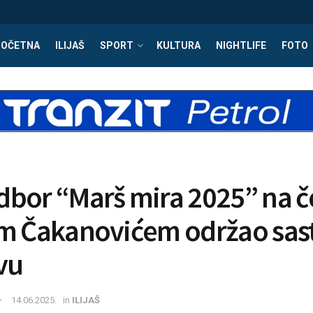
POČETNA
ILIJAŠ
SPORT
KULTURA
NIGHTLIFE
FOTO
bor “Marš mira 2025” na če
m Čakanovićem održao sas
vu
14.06.2025.
in
ILIJAŠ