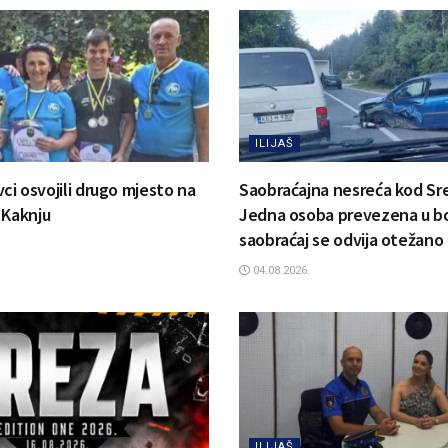
ILIJAŠ
ovci osvojili drugo mjesto na
Saobraćajna nesreća kod Sr
 Kaknju
Jedna osoba prevezena u bo
saobraćaj se odvija otežano
04.08.2026.
ILIJAŠ