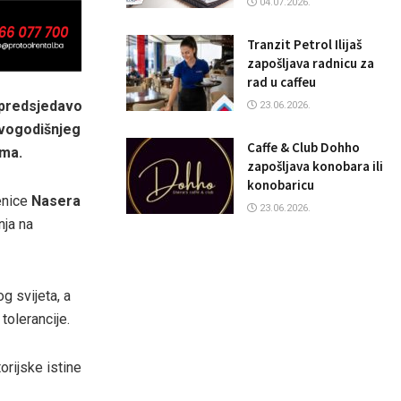
04.07.2026.
Tranzit Petrol Ilijaš
zapošljava radnicu za
rad u caffeu
 predsjedavo
23.06.2026.
ovogodišnjeg
Caffe & Club Dohho
ima.
zapošljava konobara ili
konobaricu
enice
Nasera
23.06.2026.
nja na
og svijeta, a
tolerancije.
orijske istine