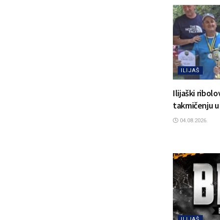
ILIJAŠ
Ilijaški ribol
takmičenju u
04.08.2026.
ILIJAŠ