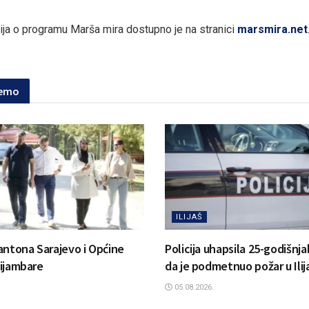
ija o programu Marša mira dostupno je na stranici
marsmira.net
jemo
ILIJAŠ
antona Sarajevo i Općine
Policija uhapsila 25-godišnj
 Bijambare
da je podmetnuo požar u Ilij
05.08.2026.