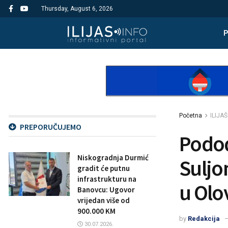
Thursday, August 6, 2026
Početna
ILIJAŠ
PREPORUČUJEMO
Podod
Niskogradnja Durmić
Suljo
gradit će putnu
infrastrukturu na
u Olo
Banovcu: Ugovor
vrijedan više od
900.000 KM
by
Redakcija
30.07.2026.