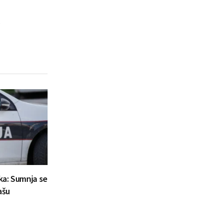
.
aka: Sumnja se
ašu