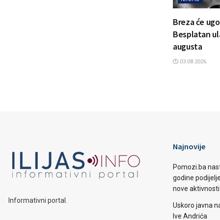
Breza će ugos
Besplatan ul
augusta
03.08.2026.
Najnovije
Pomozi.ba nast
godine podijelj
nove aktivnosti
Informativni portal.
Uskoro javna n
Ive Andrića