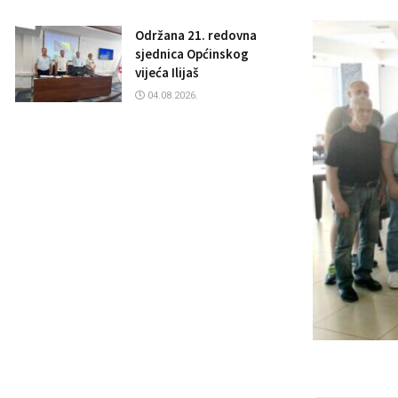
Održana 21. redovna
sjednica Općinskog
vijeća Ilijaš
04.08.2026.