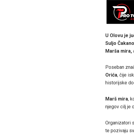
U Olovu je j
Suljo Čakano
Marša mira, 
Poseban znač
Orića
, čije i
historijske d
Marš mira
, k
njegov cilj je
Organizatori s
te pozivaju s