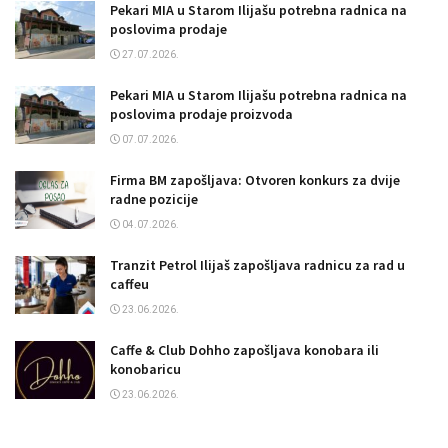
Pekari MIA u Starom Ilijašu potrebna radnica na
poslovima prodaje
27.07.2026.
Pekari MIA u Starom Ilijašu potrebna radnica na
poslovima prodaje proizvoda
07.07.2026.
Firma BM zapošljava: Otvoren konkurs za dvije
radne pozicije
04.07.2026.
Tranzit Petrol Ilijaš zapošljava radnicu za rad u
caffeu
23.06.2026.
Caffe & Club Dohho zapošljava konobara ili
konobaricu
23.06.2026.