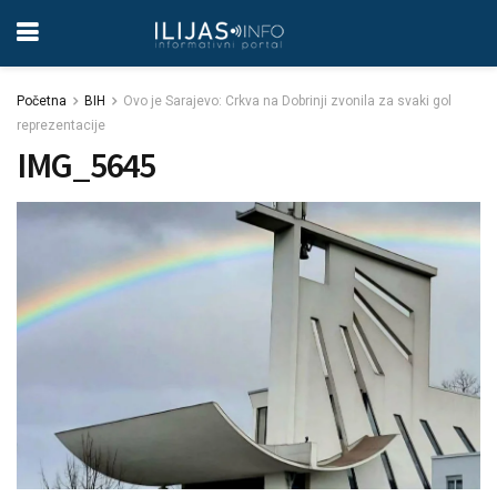
Početna
BIH
Ovo je Sarajevo: Crkva na Dobrinji zvonila za svaki gol
reprezentacije
IMG_5645