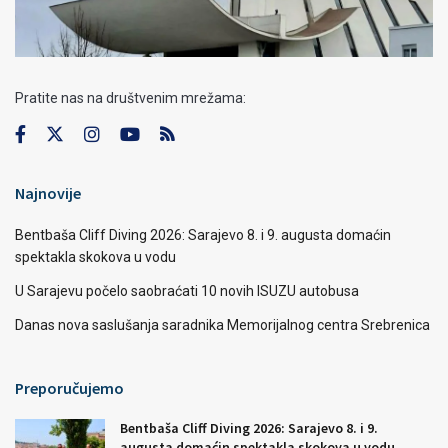
Pratite nas na društvenim mrežama:
Najnovije
Bentbaša Cliff Diving 2026: Sarajevo 8. i 9. augusta domaćin
spektakla skokova u vodu
U Sarajevu počelo saobraćati 10 novih ISUZU autobusa
Danas nova saslušanja saradnika Memorijalnog centra Srebrenica
Preporučujemo
Bentbaša Cliff Diving 2026: Sarajevo 8. i 9.
augusta domaćin spektakla skokova u vodu