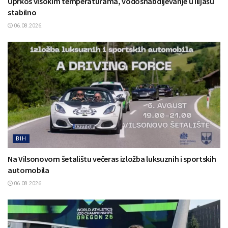
Uprkos visokim temperaturama, vodosnabdijevanje u Ilijašu
stabilno
06.08.2026.
BIH
Na Vilsonovom šetalištu večeras izložba luksuznih i sportskih
automobila
06.08.2026.