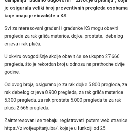
kampanju “Budimo odgovorni – Život je u pitanju”, koja
je osigurala veliki broj preventivnih pregleda osobama
koje imaju prebivalište u KS.
Svi zainteresovani građani i građanke KS mogu obaviti
preglede za rak grlića materice, dojke, prostate, debelog
crijeva i rak pluća.
U okviru ovogodišnje akcije obavit će se ukupno 27.666
pregleda, što je rekordan broj u odnosu na prethodne dvije
godine.
Od ovog broja, osigurano je za rak dojke 5.800 pregleda, za
rak debelog crijeva 8.900 pregleda, za rak grlića materice
5.300 pregleda, za rak prostate 5.000 pregleda te za rak
pluća 2.666 pregleda.
Zainteresovani se trebaju registrovati putem web stranice
https://zivotjeupitanju.ba/, koja je u funkciji od 25.