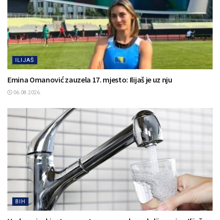
ILIJAŠ
Emina Omanović zauzela 17. mjesto: Ilijaš je uz nju
06.08.2026.
BIH