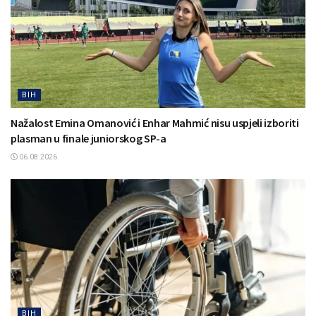
BIH
Nažalost Emina Omanović i Enhar Mahmić nisu uspjeli izboriti
plasman u finale juniorskog SP-a
06.08.2026.
BIH