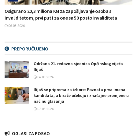
Osigurano 20,3 miliona KM za zapošljavanje osoba s
invaliditetom, prvi put i za one sa 50 posto invaliditeta
06.08.2026.
PREPORUČUJEMO
Održana 21. redovna sjednica Općinskog vijeća
Ilijaš
04.08.2026.
Ilijaš se priprema za izbore: Poznata prva imena
kandidata, a birače očekuju i značajne promjene u
načinu glasanja
07.08.2026.
OGLASI ZA POSAO