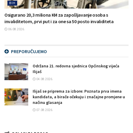
BIH
Osigurano 20,3 miliona KM za zapošljavanje osoba s
invaliditetom, prvi put i za one sa 50 posto invaliditeta
06.08.2026.
PREPORUČUJEMO
Održana 21. redovna sjednica Općinskog vijeća
Ilijaš
04.08.2026.
Ilijaš se priprema za izbore: Poznata prva imena
kandidata, a birače očekuju i značajne promjene u
načinu glasanja
07.08.2026.