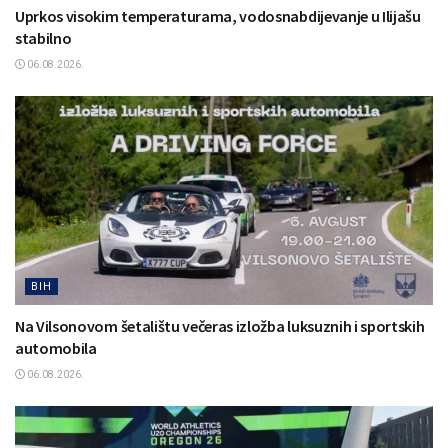
Uprkos visokim temperaturama, vodosnabdijevanje u Ilijašu
stabilno
06.08.2026.
BIH
Na Vilsonovom šetalištu večeras izložba luksuznih i sportskih
automobila
06.08.2026.