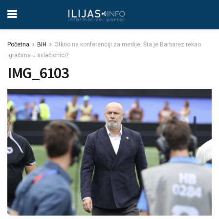
Početna
BIH
Otkrio na konferenciji za medije: Šta je Barbarez rekao
igračima u svlačionici?
IMG_6103