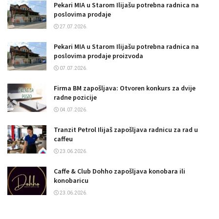
Pekari MIA u Starom Ilijašu potrebna radnica na
poslovima prodaje
27.07.2026.
Pekari MIA u Starom Ilijašu potrebna radnica na
poslovima prodaje proizvoda
07.07.2026.
Firma BM zapošljava: Otvoren konkurs za dvije
radne pozicije
04.07.2026.
Tranzit Petrol Ilijaš zapošljava radnicu za rad u
caffeu
23.06.2026.
Caffe & Club Dohho zapošljava konobara ili
konobaricu
23.06.2026.