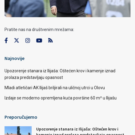
Pratite nas na društvenim mrežama:
Najnovije
Upozorenje stanara iz Ilijaša: Oštećen krov i kamenje iznad
prolaza predstavljaju opasnost
Mladi atletičari AK Ilijaš briljirali na uličnoj utrci u Olovu
Izdaje se moderno opremljena kuća površine 60 m² u Ilijašu
Preporučujemo
Upozorenje stanara iz Ilijaša: Oštećen krov i
kamenje iznad prolaza predstavljaju opasnost