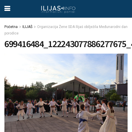
Početna
ILIJAŠ
Organizacija Žene SDA Ilijaš obilježila Međunarodni dan
porodice
699416484_122243077886277675_