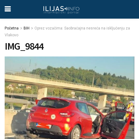
Početna
BIH
Oprez vozačima: Saobraćajna nesreća na isključenju za
Vlakovo
IMG_9844