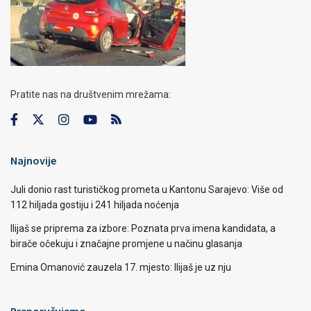
Pratite nas na društvenim mrežama:
Najnovije
Juli donio rast turističkog prometa u Kantonu Sarajevo: Više od
112 hiljada gostiju i 241 hiljada noćenja
Ilijaš se priprema za izbore: Poznata prva imena kandidata, a
birače očekuju i značajne promjene u načinu glasanja
Emina Omanović zauzela 17. mjesto: Ilijaš je uz nju