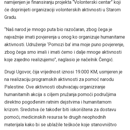
namijenjen je finansiranju projekta “Volonterski centar” koji
će doprinijeti organizaciji volonterskih aktivnosti u Starom
Gradu.
“Naš narod je mnogo puta bio razočaran, zbog čega je
najvažnije imati povjerenja u onog ko organizuje humanitarne
aktivnosti. Udruženje ‘Pomozi ba’ ima moje puno povjerenje,
zbog čega smo imali i imati ćemo i dalje mnoge aktivnosti
koje zajedno realizujemo”, naglasio je načelnik Čengić.
Drugi Ugovor, čija vrijednost iznosi 19.000 KM, usmjeren je
na realizaciju programskih aktivnosti za pomoć narodu
Palestine. Ove aktivnosti obuhvaćaju organiziranje
humanitarnih akcija s ciljem pružanja pomoći područjima
direktno pogođenim ratnim dejstvima i humanitarnom
krizom. Sredstva će također biti iskorištena za dostavu
pomoći, medicinskih resursa te drugih neophodnih
materijala kako bi se ublažile teškoće koje stanovništvo