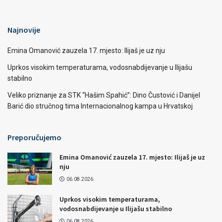
Najnovije
Emina Omanović zauzela 17. mjesto: Ilijaš je uz nju
Uprkos visokim temperaturama, vodosnabdijevanje u Ilijašu
stabilno
Veliko priznanje za STK “Hašim Spahić”: Dino Čustović i Danijel
Barić dio stručnog tima Internacionalnog kampa u Hrvatskoj
Preporučujemo
Emina Omanović zauzela 17. mjesto: Ilijaš je uz
nju
06.08.2026.
Uprkos visokim temperaturama,
vodosnabdijevanje u Ilijašu stabilno
06.08.2026.