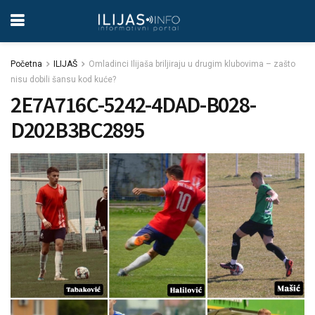
Početna
ILIJAŠ
Omladinci Ilijaša briljiraju u drugim klubovima – zašto
nisu dobili šansu kod kuće?
2E7A716C-5242-4DAD-B028-
D202B3BC2895