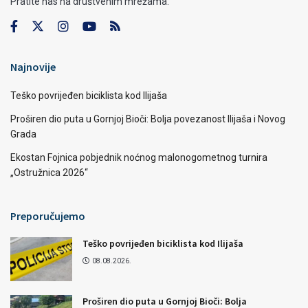
Pratite nas na društvenim mrežama:
Najnovije
Teško povrijeđen biciklista kod Ilijaša
Proširen dio puta u Gornjoj Bioči: Bolja povezanost Ilijaša i Novog
Grada
Ekostan Fojnica pobjednik noćnog malonogometnog turnira
„Ostružnica 2026“
Preporučujemo
Teško povrijeđen biciklista kod Ilijaša
08.08.2026.
Proširen dio puta u Gornjoj Bioči: Bolja