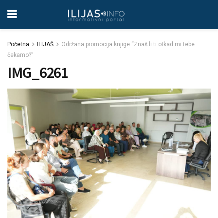
Početna
ILIJAŠ
Održana promocija knjige “Znaš li ti otkad mi tebe
čekamo?”
IMG_6261