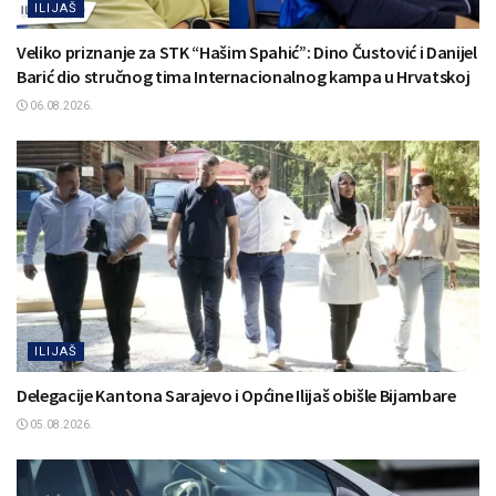
ILIJAŠ
Veliko priznanje za STK “Hašim Spahić”: Dino Čustović i Danijel
Barić dio stručnog tima Internacionalnog kampa u Hrvatskoj
06.08.2026.
ILIJAŠ
Delegacije Kantona Sarajevo i Općine Ilijaš obišle Bijambare
05.08.2026.