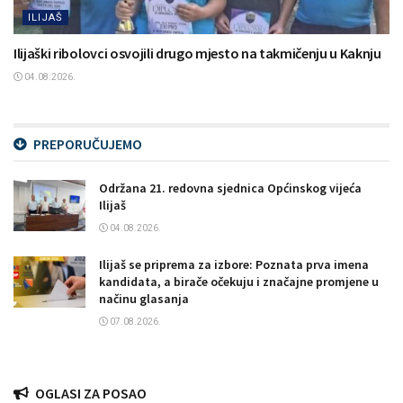
ILIJAŠ
Ilijaški ribolovci osvojili drugo mjesto na takmičenju u Kaknju
04.08.2026.
PREPORUČUJEMO
Održana 21. redovna sjednica Općinskog vijeća
Ilijaš
04.08.2026.
Ilijaš se priprema za izbore: Poznata prva imena
kandidata, a birače očekuju i značajne promjene u
načinu glasanja
07.08.2026.
OGLASI ZA POSAO