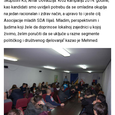
Skupštini KS, Amar Dovadžija. Kroz kampanju 2014. godine,
kao kandidati smo uvidjeli potrebu da se omladina okuplja
na jedan racionalan i zdrav način, a upravo to i jeste cilj
Asocijacije mladih SDA Ilijaš. Mladim, perspektivnim i
ljudima koji žele da doprinose lokalnoj zajednici u kojoj
živimo, želim poručiti da se uključe u razne segmente
političkog i društvenog djelovanja“ kazao je Mehmed.