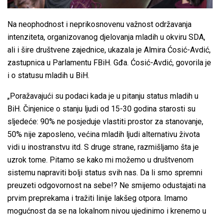
Na neophodnost i neprikosnovenu važnost održavanja
intenziteta, organizovanog djelovanja mladih u okviru SDA,
ali i šire društvene zajednice, ukazala je Almira Ćosić-Avdić,
zastupnica u Parlamentu FBiH. Gđa. Ćosić-Avdić, govorila je
i o statusu mladih u BiH.
„Poražavajući su podaci kada je u pitanju status mladih u
BiH. Činjenice o stanju ljudi od 15-30 godina starosti su
sljedeće: 90% ne posjeduje vlastiti prostor za stanovanje,
50% nije zaposleno, većina mladih ljudi alternativu života
vidi u inostranstvu itd. S druge strane, razmišljamo šta je
uzrok tome. Pitamo se kako mi možemo u društvenom
sistemu napraviti bolji status svih nas. Da li smo spremni
preuzeti odgovornost na sebe!? Ne smijemo odustajati na
prvim preprekama i tražiti linije lakšeg otpora. Imamo
mogućnost da se na lokalnom nivou ujedinimo i krenemo u