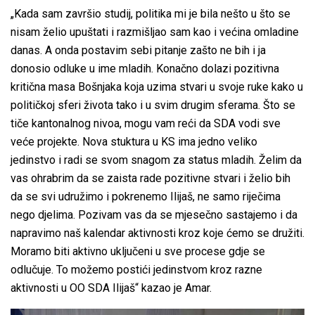
„Kada sam završio studij, politika mi je bila nešto u što se
nisam želio upuštati i razmišljao sam kao i većina omladine
danas. A onda postavim sebi pitanje zašto ne bih i ja
donosio odluke u ime mladih. Konačno dolazi pozitivna
kritična masa Bošnjaka koja uzima stvari u svoje ruke kako u
političkoj sferi života tako i u svim drugim sferama. Što se
tiče kantonalnog nivoa, mogu vam reći da SDA vodi sve
veće projekte. Nova stuktura u KS ima jedno veliko
jedinstvo i radi se svom snagom za status mladih. Želim da
vas ohrabrim da se zaista rade pozitivne stvari i želio bih
da se svi udružimo i pokrenemo Ilijaš, ne samo riječima
nego djelima. Pozivam vas da se mjesečno sastajemo i da
napravimo naš kalendar aktivnosti kroz koje ćemo se družiti.
Moramo biti aktivno uključeni u sve procese gdje se
odlučuje. To možemo postići jedinstvom kroz razne
aktivnosti u OO SDA Ilijaš“ kazao je Amar.