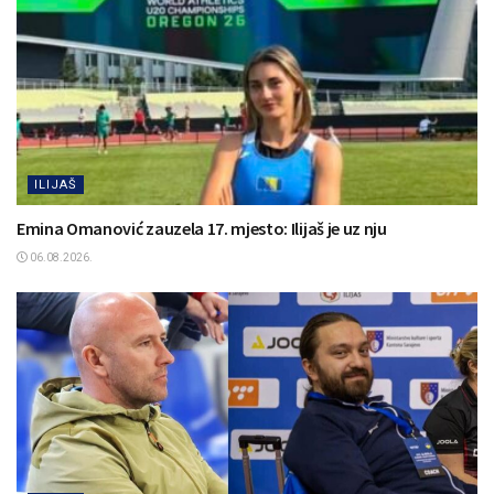
ILIJAŠ
Emina Omanović zauzela 17. mjesto: Ilijaš je uz nju
06.08.2026.