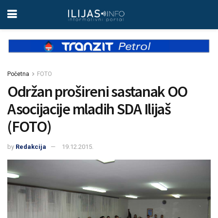
Početna
FOTO
Održan prošireni sastanak OO
Asocijacije mladih SDA Ilijaš
(FOTO)
by
Redakcija
19.12.2015.