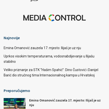
Najnovije
Emina Omanović zauzela 17. mjesto: Ilijaš je uz nju
Uprkos visokim temperaturama, vodosnabdijevanje u Ilijašu
stabilno
Veliko priznanje za STK “Hašim Spahić”: Dino Čustović i Danijel
Barić dio stručnog tima Internacionalnog kampa u Hrvatskoj
Preporučujemo
Emina Omanović zauzela 17. mjesto: Ilijaš je uz
nju