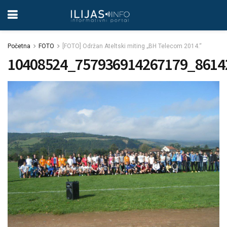
Početna
FOTO
[FOTO] Održan Ateltski miting „BH Telecom 2014.“
10408524_757936914267179_8614