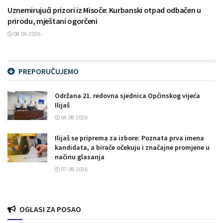
Uznemirujući prizori iz Misoče: Kurbanski otpad odbačen u
prirodu, mještani ogorčeni
08.06.2026.
PREPORUČUJEMO
Održana 21. redovna sjednica Općinskog vijeća
Ilijaš
04.08.2026.
Ilijaš se priprema za izbore: Poznata prva imena
kandidata, a birače očekuju i značajne promjene u
načinu glasanja
07.08.2026.
OGLASI ZA POSAO