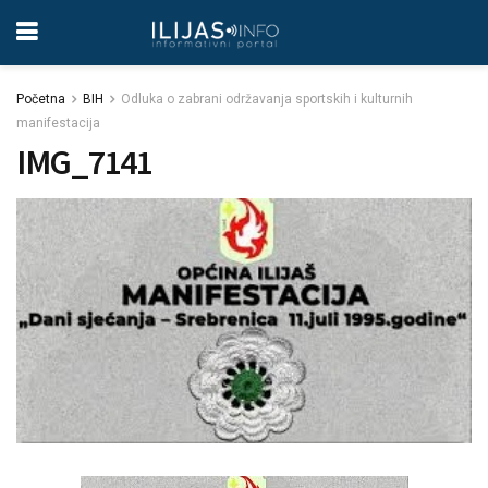
Početna
BIH
Odluka o zabrani održavanja sportskih i kulturnih
manifestacija
IMG_7141