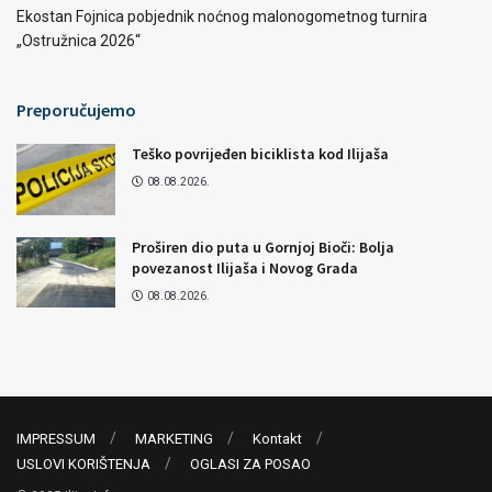
Ekostan Fojnica pobjednik noćnog malonogometnog turnira
„Ostružnica 2026“
Preporučujemo
Teško povrijeđen biciklista kod Ilijaša
08.08.2026.
Proširen dio puta u Gornjoj Bioči: Bolja
povezanost Ilijaša i Novog Grada
08.08.2026.
IMPRESSUM
MARKETING
Kontakt
USLOVI KORIŠTENJA
OGLASI ZA POSAO