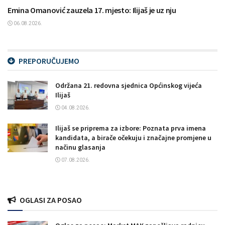
Emina Omanović zauzela 17. mjesto: Ilijaš je uz nju
06.08.2026.
PREPORUČUJEMO
Održana 21. redovna sjednica Općinskog vijeća
Ilijaš
04.08.2026.
Ilijaš se priprema za izbore: Poznata prva imena
kandidata, a birače očekuju i značajne promjene u
načinu glasanja
07.08.2026.
OGLASI ZA POSAO