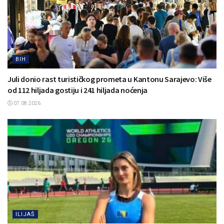
BIH
Juli donio rast turističkog prometa u Kantonu Sarajevo: Više
od 112 hiljada gostiju i 241 hiljada noćenja
07.08.2026.
ILIJAŠ