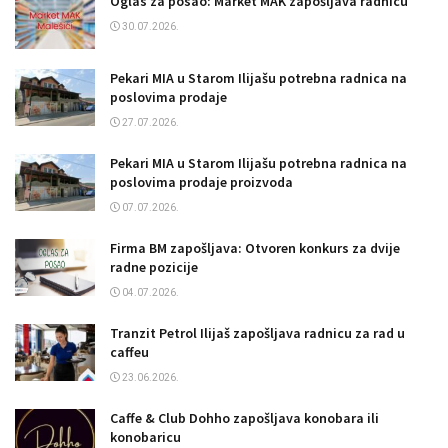
Oglas za posao: Market MAK zapošljava radnicu
30.07.2026.
Pekari MIA u Starom Ilijašu potrebna radnica na
poslovima prodaje
27.07.2026.
Pekari MIA u Starom Ilijašu potrebna radnica na
poslovima prodaje proizvoda
07.07.2026.
Firma BM zapošljava: Otvoren konkurs za dvije
radne pozicije
04.07.2026.
Tranzit Petrol Ilijaš zapošljava radnicu za rad u
caffeu
23.06.2026.
Caffe & Club Dohho zapošljava konobara ili
konobaricu