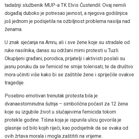
tadašnji službenik MUP-a TK Elvis Ćustendil. Ovaj nemili
događaj duboko je potresao javnost, a njegova godišnjica
još jednom je podsjetila na ozbiljnost problema nasilja nad
ženama.
U znak sjećanja na Amru, ali i sve žene koje su stradale od
ruke nasilnika, danas su održani mirni protesti u Tuzli.
Okupljeni građani, porodica, prijatelji i aktivisti poslali su
jasnu poruku da se femicid ne smije tolerisati, te da društvo
mora učiniti više kako bi se zaštitile žene i spriječile ovakve
tragedije.
Posebno emotivan trenutak protesta bila je
dvanaestominutna šutnja – simbolična počast za 12 žena
koje su izgubile život u slučajevima femicida tokom
protekle godine. Tišina koja je ispunila ulicu govorila je
glasnije od bilo kojih riječi, kao podsjetnik da se svaka od
ovih žrtava morala i mogla zaštititi na vrijeme.