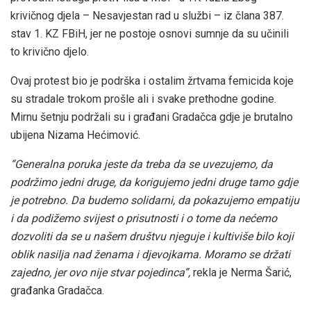
krivičnog djela – Nesavjestan rad u službi – iz člana 387.
stav 1. KZ FBiH, jer ne postoje osnovi sumnje da su učinili
to krivično djelo.
Ovaj protest bio je podrška i ostalim žrtvama femicida koje
su stradale trokom prošle ali i svake prethodne godine.
Mirnu šetnju podržali su i građani Gradačca gdje je brutalno
ubijena Nizama Hećimović.
“Generalna poruka jeste da treba da se uvezujemo, da
podržimo jedni druge, da korigujemo jedni druge tamo gdje
je potrebno. Da budemo solidarni, da pokazujemo empatiju
i da podižemo svijest o prisutnosti i o tome da nećemo
dozvoliti da se u našem društvu njeguje i kultiviše bilo koji
oblik nasilja nad ženama i djevojkama. Moramo se držati
zajedno, jer ovo nije stvar pojedinca”,
rekla je Nerma Šarić,
građanka Gradačca.