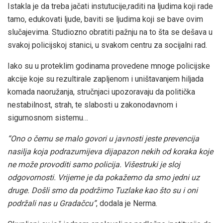
Istakla je da treba jačati instutucije,raditi na ljudima koji rade
tamo, edukovati ljude, baviti se ljudima koji se bave ovim
slučajevima. Studiozno obratiti pažnju na to šta se dešava u
svakoj policijskoj stanici, u svakom centru za socijalni rad.
Iako su u proteklim godinama provedene mnoge policijske
akcije koje su rezultirale zapljenom i uništavanjem hiljada
komada naoružanja, stručnjaci upozoravaju da politička
nestabilnost, strah, te slabosti u zakonodavnom i
sigurnosnom sistemu…
“Ono o čemu se malo govori u javnosti jeste prevencija
nasilja koja podrazumijeva dijapazon nekih od koraka koje
ne može provoditi samo policija. Višestruki je sloj
odgovornosti. Vrijeme je da pokažemo da smo jedni uz
druge. Došli smo da podržimo Tuzlake kao što su i oni
podržali nas u Gradačcu”
, dodala je Nerma.