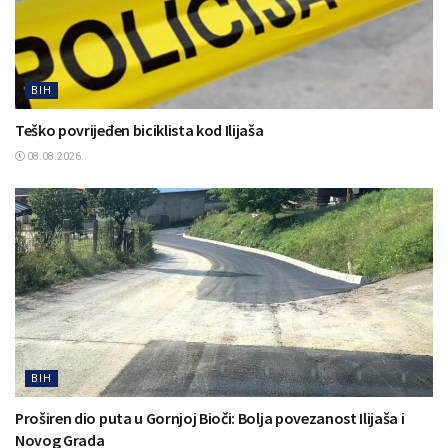
BIH
Teško povrijeđen biciklista kod Ilijaša
08.08.2026.
BIH
Proširen dio puta u Gornjoj Bioči: Bolja povezanost Ilijaša i
Novog Grada