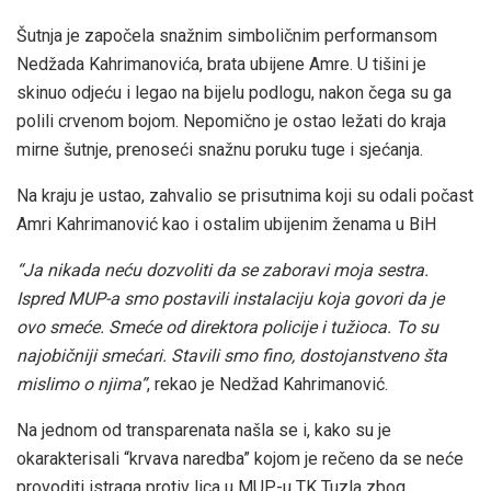
Šutnja je započela snažnim simboličnim performansom
Nedžada Kahrimanovića, brata ubijene Amre. U tišini je
skinuo odjeću i legao na bijelu podlogu, nakon čega su ga
polili crvenom bojom. Nepomično je ostao ležati do kraja
mirne šutnje, prenoseći snažnu poruku tuge i sjećanja.
Na kraju je ustao, zahvalio se prisutnima koji su odali počast
Amri Kahrimanović kao i ostalim ubijenim ženama u BiH
“Ja nikada neću dozvoliti da se zaboravi moja sestra.
Ispred MUP-a smo postavili instalaciju koja govori da je
ovo smeće. Smeće od direktora policije i tužioca. To su
najobičniji smećari. Stavili smo fino, dostojanstveno šta
mislimo o njima”
, rekao je Nedžad Kahrimanović.
Na jednom od transparenata našla se i, kako su je
okarakterisali “krvava naredba” kojom je rečeno da se neće
provoditi istraga protiv lica u MUP-u TK Tuzla zbog