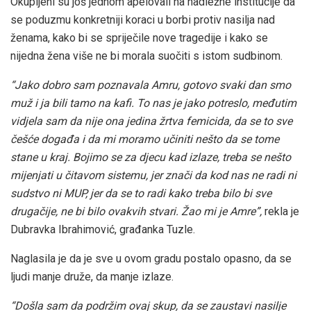
Okupljeni su još jednom apelovali na nadležne institucije da
se poduzmu konkretniji koraci u borbi protiv nasilja nad
ženama, kako bi se spriječile nove tragedije i kako se
nijedna žena više ne bi morala suočiti s istom sudbinom.
“Jako dobro sam poznavala Amru, gotovo svaki dan smo
muž i ja bili tamo na kafi. To nas je jako potreslo, međutim
vidjela sam da nije ona jedina žrtva femicida, da se to sve
češće događa i da mi moramo učiniti nešto da se tome
stane u kraj. Bojimo se za djecu kad izlaze, treba se nešto
mijenjati u čitavom sistemu, jer znači da kod nas ne radi ni
sudstvo ni MUP, jer da se to radi kako treba bilo bi sve
drugačije, ne bi bilo ovakvih stvari. Žao mi je Amre”,
rekla je
Dubravka Ibrahimović, građanka Tuzle.
Naglasila je da je sve u ovom gradu postalo opasno, da se
ljudi manje druže, da manje izlaze.
“Došla sam da podržim ovaj skup, da se zaustavi nasilje