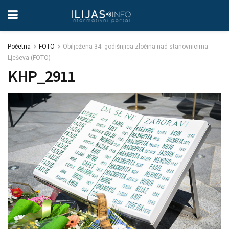
Početna
FOTO
Obilježena 34. godišnjica zločina nad stanovnicima
Lješeva (FOTO)
KHP_2911