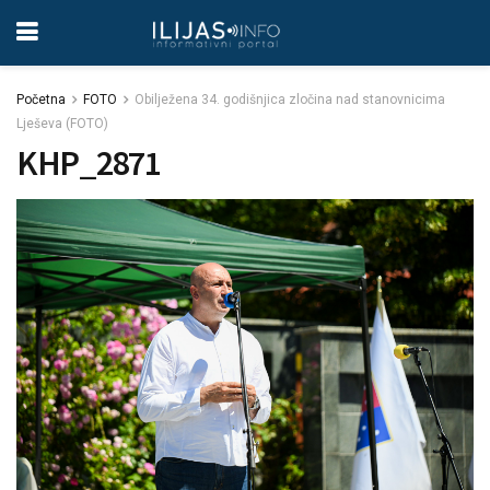
Početna
FOTO
Obilježena 34. godišnjica zločina nad stanovnicima
Lješeva (FOTO)
KHP_2871