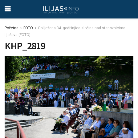
Početna
FOTO
Obilježena 34. godišnjica zločina nad stanovnicima
Lješeva (FOTO)
KHP_2819