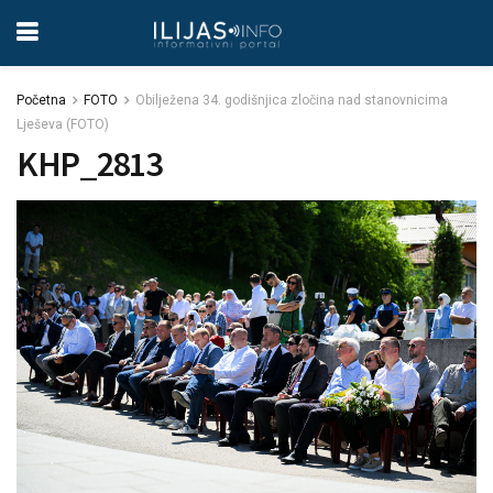
Početna
FOTO
Obilježena 34. godišnjica zločina nad stanovnicima
Lješeva (FOTO)
KHP_2813