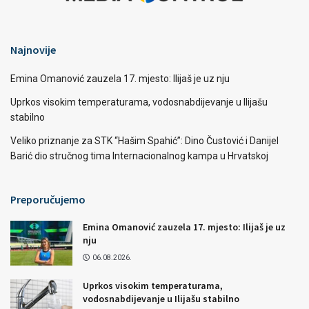
Najnovije
Emina Omanović zauzela 17. mjesto: Ilijaš je uz nju
Uprkos visokim temperaturama, vodosnabdijevanje u Ilijašu
stabilno
Veliko priznanje za STK “Hašim Spahić”: Dino Čustović i Danijel
Barić dio stručnog tima Internacionalnog kampa u Hrvatskoj
Preporučujemo
Emina Omanović zauzela 17. mjesto: Ilijaš je uz
nju
06.08.2026.
Uprkos visokim temperaturama,
vodosnabdijevanje u Ilijašu stabilno