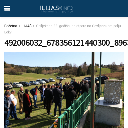
Početna
ILIJAŠ
Obilježena 33. godišnjica otpora na Čevljanskom polju i
Lokvi
492006032_678356121440300_896