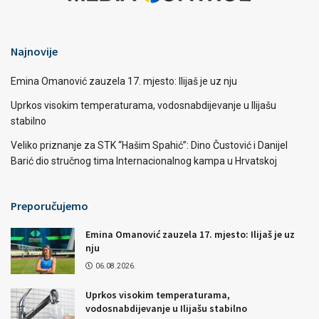
Najnovije
Emina Omanović zauzela 17. mjesto: Ilijaš je uz nju
Uprkos visokim temperaturama, vodosnabdijevanje u Ilijašu
stabilno
Veliko priznanje za STK “Hašim Spahić”: Dino Čustović i Danijel
Barić dio stručnog tima Internacionalnog kampa u Hrvatskoj
Preporučujemo
Emina Omanović zauzela 17. mjesto: Ilijaš je uz
nju
06.08.2026.
Uprkos visokim temperaturama,
vodosnabdijevanje u Ilijašu stabilno