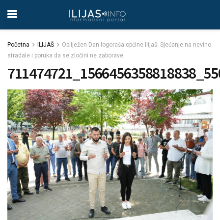
Početna
ILIJAŠ
Obilježen Dan logoraša općine Ilijaš: Sjećanje na nevino
stradale i poruka da se zločini ne zaborave
711474721_1566456358818838_55