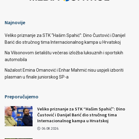
Najnovije
Veliko priznanje za STK “Hašim Spahić”: Dino Čustović i Danijel
Barić dio stručnog tima Internacionalnog kampa u Hrvatskoj
Na Vilsonovom šetalištu večeras izložba luksuznih i sportskih
automobila
Nažalost Emina Omanović i Enhar Mahmić nisu uspjeli izboriti
plasman u finale juniorskog SP-a
Preporučujemo
Veliko priznanje za STK “Hašim Spahić”: Dino
Čustović i Danijel Barić dio stručnog tima
Internacionalnog kampa u Hrvatskoj
06.08.2026.