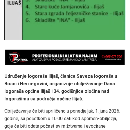
Udruženje logoraša Ilijaš, članica Saveza logoraša u
Bosni i Hercegovini, organizuje obilježavanje Dana
logoraša općine Ilijaš i 34. godišnjice zločina nad
logorašima sa područja općine Ilijaš.
Obilježavanje će biti upriličeno u ponedjeljak, 1. juna 2026.
godine, sa početkom u 10:00 sati kod spomen-obilježja,
gdje će biti odata počast svim žrtvama i evocirane