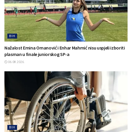
BIH
Nažalost Emina Omanović i Enhar Mahmić nisu uspjeli izboriti
plasman u finale juniorskog SP-a
06.08.2026.
BIH