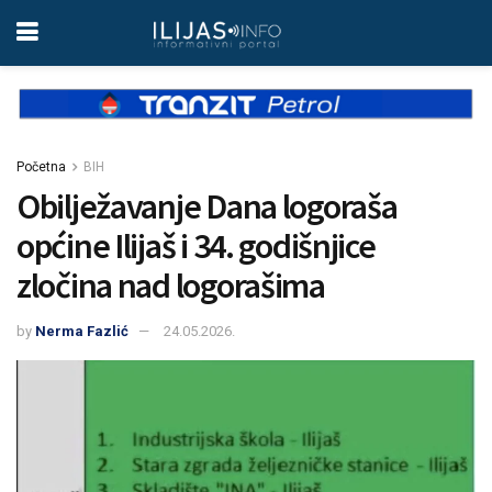
Početna
BIH
Obilježavanje Dana logoraša
općine Ilijaš i 34. godišnjice
zločina nad logorašima
by
Nerma Fazlić
24.05.2026.