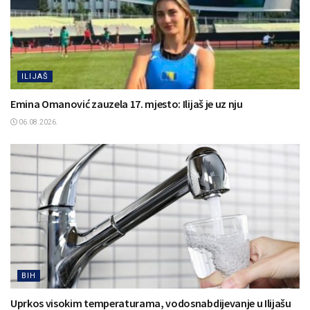
ILIJAŠ
Emina Omanović zauzela 17. mjesto: Ilijaš je uz nju
06.08.2026.
BIH
Uprkos visokim temperaturama, vodosnabdijevanje u Ilijašu