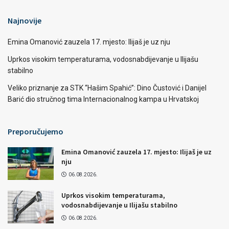
Najnovije
Emina Omanović zauzela 17. mjesto: Ilijaš je uz nju
Uprkos visokim temperaturama, vodosnabdijevanje u Ilijašu
stabilno
Veliko priznanje za STK “Hašim Spahić”: Dino Čustović i Danijel
Barić dio stručnog tima Internacionalnog kampa u Hrvatskoj
Preporučujemo
Emina Omanović zauzela 17. mjesto: Ilijaš je uz
nju
06.08.2026.
Uprkos visokim temperaturama,
vodosnabdijevanje u Ilijašu stabilno
06.08.2026.