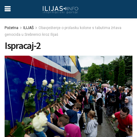
Početna
ILIJAŠ
Obavještenje o prolasku kolone s tabutima žrtava
genocida u Srebrenici kroz Ilijaš
Ispracaj-2