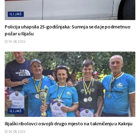
ILIJAŠ
Policija uhapsila 25-godišnjaka: Sumnja se da je podmetnuo
požar u Ilijašu
05.08.2026.
ILIJAŠ
Ilijaški ribolovci osvojili drugo mjesto na takmičenju u Kaknju
04.08.2026.