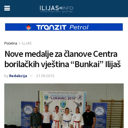
Početna
ILIJAŠ
Nove medalje za članove Centra
borilačkih vještina “Bunkai” Ilijaš
by
Redakcija
21.09.2015.