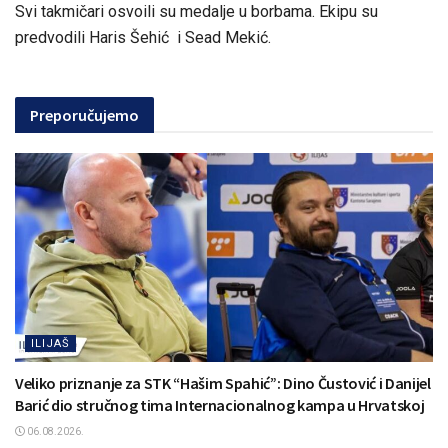
Svi takmičari osvoili su medalje u borbama. Ekipu su
predvodili Haris Šehić i Sead Mekić.
Preporučujemo
ILIJAŠ
Veliko priznanje za STK “Hašim Spahić”: Dino Čustović i Danijel
Barić dio stručnog tima Internacionalnog kampa u Hrvatskoj
06.08.2026.