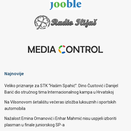
Najnovije
Veliko priznanje za STK “Hašim Spahić”: Dino Čustović i Danijel
Barić dio stručnog tima Internacionalnog kampa u Hrvatskoj
Na Vilsonovom šetalištu večeras izložba luksuznih i sportskih
automobila
Nažalost Emina Omanović i Enhar Mahmić nisu uspjeli izboriti
plasman u finale juniorskog SP-a