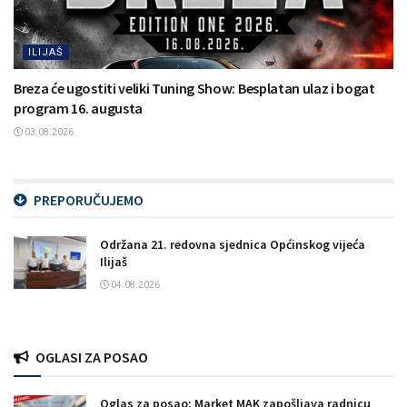
ILIJAŠ
Breza će ugostiti veliki Tuning Show: Besplatan ulaz i bogat
program 16. augusta
03.08.2026.
PREPORUČUJEMO
Održana 21. redovna sjednica Općinskog vijeća
Ilijaš
04.08.2026.
OGLASI ZA POSAO
Oglas za posao: Market MAK zapošljava radnicu