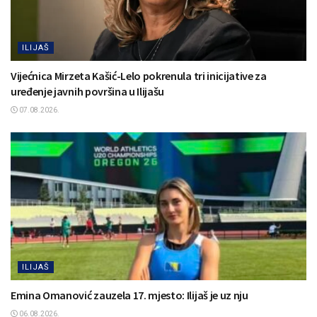
ILIJAŠ
Vijećnica Mirzeta Kašić-Lelo pokrenula tri inicijative za
uređenje javnih površina u Ilijašu
07.08.2026.
ILIJAŠ
Emina Omanović zauzela 17. mjesto: Ilijaš je uz nju
06.08.2026.