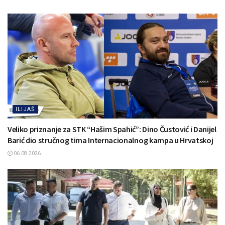
ILIJAŠ
Veliko priznanje za STK “Hašim Spahić”: Dino Čustović i Danijel
Barić dio stručnog tima Internacionalnog kampa u Hrvatskoj
06.08.2026.