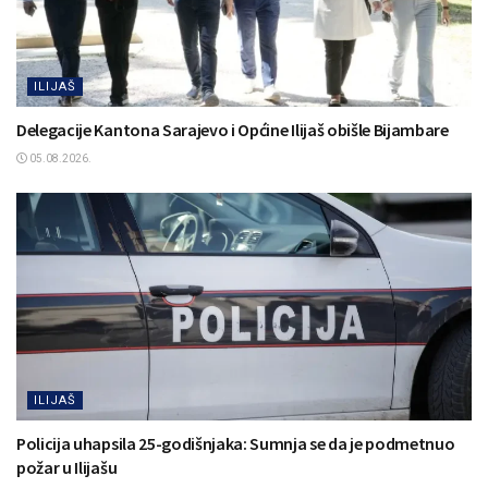
ILIJAŠ
Delegacije Kantona Sarajevo i Općine Ilijaš obišle Bijambare
05.08.2026.
ILIJAŠ
Policija uhapsila 25-godišnjaka: Sumnja se da je podmetnuo
požar u Ilijašu