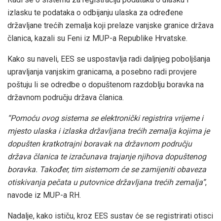
izlasku te podataka o odbijanju ulaska za određene
državljane trećih zemalja koji prelaze vanjske granice država
članica, kazali su Feni iz MUP-a Republike Hrvatske.
Kako su naveli, EES se uspostavlja radi daljnjeg poboljšanja
upravljanja vanjskim granicama, a posebno radi provjere
poštuju li se odredbe o dopuštenom razdoblju boravka na
državnom području država članica.
“Pomoću ovog sistema se elektronički registrira vrijeme i
mjesto ulaska i izlaska državljana trećih zemalja kojima je
dopušten kratkotrajni boravak na državnom području
država članica te izračunava trajanje njihova dopuštenog
boravka. Također, tim sistemom će se zamijeniti obaveza
otiskivanja pečata u putovnice državljana trećih zemalja”
,
navode iz MUP-a RH.
Nadalje, kako ističu, kroz EES sustav će se registrirati otisci