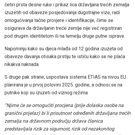
četiri prsta desne ruke i prikaz lica državljana trećih zemalja
izuzetih od obaveze posjedovanja dugotrajne vize, radi
omogućivanja tačne provjere i identifikacije, čime se
osigurava da državljanin treće zemlje nije već registriran
pod drugim identitetom ili na temelju druge putne isprave.
Napominju kako su djeca mlađa od 12 godina izuzeta od
obaveze davanja otisaka prstiju te ističu kako se ne plaća
nikakva naknada.
S druge pak strane, uspostava sistema ETIAS na nivou EU
planirana je u prvoj polovini 2025. godine, a odnosi se na
putnike koji su izuzeti od viznog režima.
“Njime će se omogućiti procjena (prije dolaska osobe na
granični prijelaz) bi li prisutnost određenih državljana trećih
zemalja na državnom području država članica
predstavljala rizik za sigurnost, rizik od nezakonitog