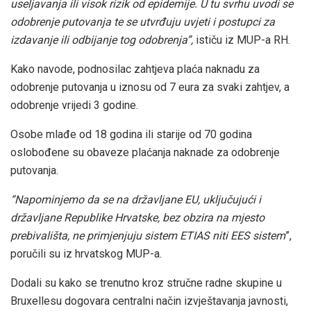
useljavanja ili visok rizik od epidemije. U tu svrhu uvodi se
odobrenje putovanja te se utvrđuju uvjeti i postupci za
izdavanje ili odbijanje tog odobrenja”,
ističu iz MUP-a RH.
Kako navode, podnosilac zahtjeva plaća naknadu za
odobrenje putovanja u iznosu od 7 eura za svaki zahtjev, a
odobrenje vrijedi 3 godine.
Osobe mlađe od 18 godina ili starije od 70 godina
oslobođene su obaveze plaćanja naknade za odobrenje
putovanja.
“Napominjemo da se na državljane EU, uključujući i
državljane Republike Hrvatske, bez obzira na mjesto
prebivališta, ne primjenjuju sistem ETIAS niti EES sistem
”,
poručili su iz hrvatskog MUP-a.
Dodali su kako se trenutno kroz stručne radne skupine u
Bruxellesu dogovara centralni način izvještavanja javnosti,