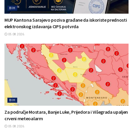
BIH
MUP Kantona Sarajevo poziva građane da iskoriste prednosti
elektronskog izdavanja CIPS potvrda
05.08.2026.
BIH
Za područje Mostara, Banje Luke, Prijedora i Višegrada upaljen
crveni meteoalarm
05.08.2026.